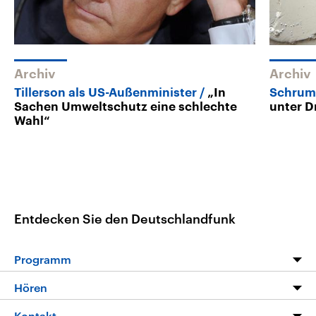
Archiv
Archiv
Tillerson als US-Außenminister
„In
Schrum
Sachen Umweltschutz eine schlechte
unter D
Wahl“
Entdecken Sie den Deutschlandfunk
Programm
Programm
Hören
Alle Sendungen
Livestream
Kontakt