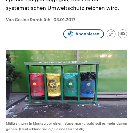
CDU, SPD und FDP regiert.-
aktuelle Weltgeschehen.
systematischen Umweltschutz reichen wird.
Umfragen, Prognosen,
Wahlprogramme, aktuelle Berichte
Sendungen
Programm
Podcasts
und Hintergründe zu den Parteien
Von Gesine Dornblüth
|
03.01.2017
und Kandidaten der anstehenden
Wahl.
Audio-Archiv
Abonnieren
Link
Emai
kopieren/te
Mülltrennung in Moskau vor einem Supermarkt, bald soll es mehr davon
geben. (Deutschlandradio / Gesine Dornblüth)