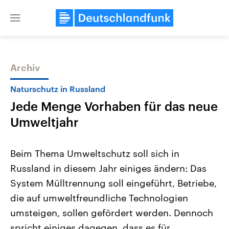
Close
menu
Archiv
Themen
Naturschutz in Russland
Jede Menge Vorhaben für das neue
Umweltjahr
Beim Thema Umweltschutz soll sich in
Russland in diesem Jahr einiges ändern: Das
Landtagswahl Sachsen-Anhalt
USA
System Mülltrennung soll eingeführt, Betriebe,
2026
Aktuelle Beiträge, Analys
Alle Informationen
Hintergründe
die auf umweltfreundliche Technologien
Sachsen-Anhalt wählt am 6.
Wirtschaftlich und militäri
September 2026 einen neuen
gehören die Vereinigten S
umsteigen, sollen gefördert werden. Dennoch
Landtag. Seit 2021 wird das
den mächtigsten Ländern 
spricht einiges dagegen, dass es für
Bundesland von einer Koalition aus
mit großem Einfluss auf d