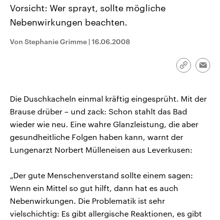
CDU, SPD und FDP regiert.-
aktuelle Weltgeschehen.
Vorsicht: Wer sprayt, sollte mögliche
Umfragen, Prognosen,
Nebenwirkungen beachten.
Wahlprogramme, aktuelle Berichte
Sendungen
Programm
Podcasts
und Hintergründe zu den Parteien
und Kandidaten der anstehenden
Von Stephanie Grimme
|
16.06.2008
Wahl.
Audio-Archiv
Link
Emai
kopieren/te
Die Duschkacheln einmal kräftig eingesprüht. Mit der
Brause drüber – und zack: Schon stahlt das Bad
wieder wie neu. Eine wahre Glanzleistung, die aber
gesundheitliche Folgen haben kann, warnt der
Lungenarzt Norbert Mülleneisen aus Leverkusen:
„Der gute Menschenverstand sollte einem sagen:
Wenn ein Mittel so gut hilft, dann hat es auch
Nebenwirkungen. Die Problematik ist sehr
vielschichtig: Es gibt allergische Reaktionen, es gibt