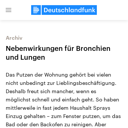
Close
menu
Archiv
Themen
Nebenwirkungen für Bronchien
und Lungen
Das Putzen der Wohnung gehört bei vielen
nicht unbedingt zur Lieblingsbeschäftigung.
Deshalb freut sich mancher, wenn es
möglichst schnell und einfach geht. So haben
Landtagswahl Sachsen-Anhalt
USA
2026
Aktuelle Beiträge, Analys
mittlerweile in fast jedem Haushalt Sprays
Alle Informationen
Hintergründe
Sachsen-Anhalt wählt am 6.
Wirtschaftlich und militäri
Einzug gehalten – zum Fenster putzen, um das
September 2026 einen neuen
gehören die Vereinigten S
Landtag. Seit 2021 wird das
den mächtigsten Ländern 
Bad oder den Backofen zu reinigen. Aber
Bundesland von einer Koalition aus
mit großem Einfluss auf d