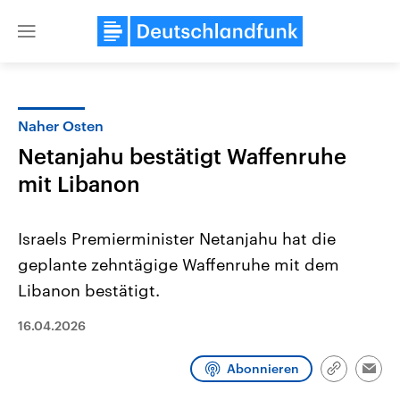
Close
menu
Naher Osten
Themen
Netanjahu bestätigt Waffenruhe
mit Libanon
Israels Premierminister Netanjahu hat die
geplante zehntägige Waffenruhe mit dem
Libanon bestätigt.
Landtagswahl Sachsen-Anhalt
USA
16.04.2026
2026
Aktuelle Beiträge, Analys
Alle Informationen
Hintergründe
Sachsen-Anhalt wählt am 6.
Wirtschaftlich und militäri
September 2026 einen neuen
gehören die Vereinigten S
Abonnieren
Link
Emai
Landtag. Seit 2021 wird das
den mächtigsten Ländern 
kopieren/te
Bundesland von einer Koalition aus
mit großem Einfluss auf d