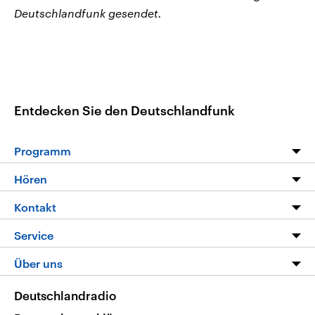
Deutschlandfunk gesendet.
Entdecken Sie den Deutschlandfunk
Programm
Programm
Hören
Alle Sendungen
Livestream
Kontakt
Die Nachrichten
Audios
Hörerservice
Service
Nachrichtenleicht
Podcasts
Social Media
FAQ
Über uns
Neue Beiträge auf dlf.de
Deutschlandfunk App
Newsletter
Deutschlandradio
Themen-Schwerpunkte
Nachrichten App
Deutschlandradio
Veranstaltungen
Presse