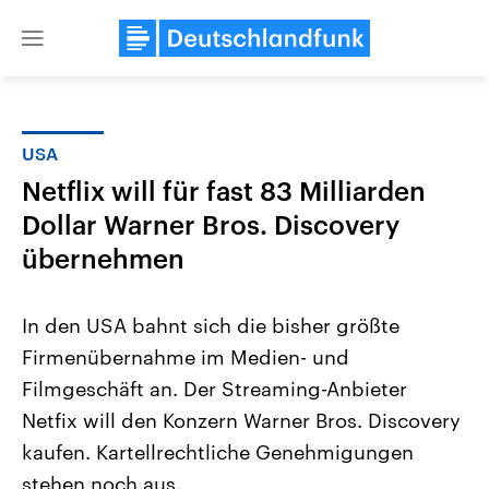
Close
menu
USA
Themen
Netflix will für fast 83 Milliarden
Dollar Warner Bros. Discovery
übernehmen
In den USA bahnt sich die bisher größte
Firmenübernahme im Medien- und
Landtagswahl Sachsen-Anhalt
USA
Filmgeschäft an. Der Streaming-Anbieter
2026
Aktuelle Beiträge, Analys
Alle Informationen
Netfix will den Konzern Warner Bros. Discovery
Hintergründe
Sachsen-Anhalt wählt am 6.
Wirtschaftlich und militäri
kaufen. Kartellrechtliche Genehmigungen
September 2026 einen neuen
gehören die Vereinigten S
Landtag. Seit 2021 wird das
den mächtigsten Ländern 
stehen noch aus.
Bundesland von einer Koalition aus
mit großem Einfluss auf d