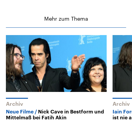
Mehr zum Thema
Archiv
Archiv
Neue Filme
Nick Cave in Bestform und
Iain Fo
Mittelmaß bei Fatih Akin
ist nie 