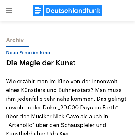
Close
menu
Archiv
Themen
Neue Filme im Kino
Die Magie der Kunst
Wie erzählt man im Kino von der Innenwelt
eines Künstlers und Bühnenstars? Man muss
ihm jedenfalls sehr nahe kommen. Das gelingt
USA
Nahostkonflikt
sowohl in der Doku „20.000 Days on Earth“
Aktuelle Beiträge, Analysen und
Aktuelle Lage und Hinter
Der Überfall der palästine
Hintergründe
über den Musiker Nick Cave als auch in
Wirtschaftlich und militärisch
Terrororganisation Hamas
„Arteholic“ über den Schauspieler und
gehören die Vereinigten Staaten zu
Oktober 2023 auf Israel ha
den mächtigsten Ländern der Erde,
Region wieder die Gewalt 
Kunstliebhaber Udo Kier.
mit großem Einfluss auf das
Israel möchte die Hamas z