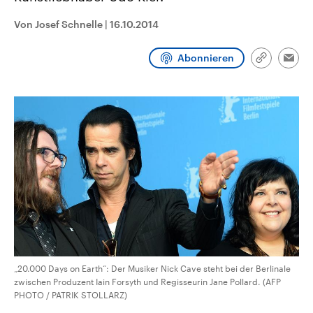
aktuelle Weltgeschehen.
Diese wird wie die Hisboll
Libanon vom Iran unterstüt
Von Josef Schnelle
|
16.10.2014
Sendungen
Programm
Podcasts
Abonnieren
Link
Emai
kopieren/te
Audio-Archiv
„20.000 Days on Earth“: Der Musiker Nick Cave steht bei der Berlinale
zwischen Produzent Iain Forsyth und Regisseurin Jane Pollard. (AFP
PHOTO / PATRIK STOLLARZ)