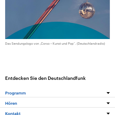
CDU, SPD und FDP regiert.-
aktuelle Weltgeschehen.
Umfragen, Prognosen,
Wahlprogramme, aktuelle Berichte
Sendungen
Programm
Podcasts
und Hintergründe zu den Parteien
und Kandidaten der anstehenden
Wahl.
Audio-Archiv
Das Sendungslogo von „Corso – Kunst und Pop“. (Deutschlandradio)
Entdecken Sie den Deutschlandfunk
Programm
Programm
Hören
Alle Sendungen
Livestream
Kontakt