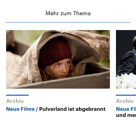
Mehr zum Thema
Archiv
Archiv
Neue Filme
Pulverland ist abgebrannt
Neue F
und me