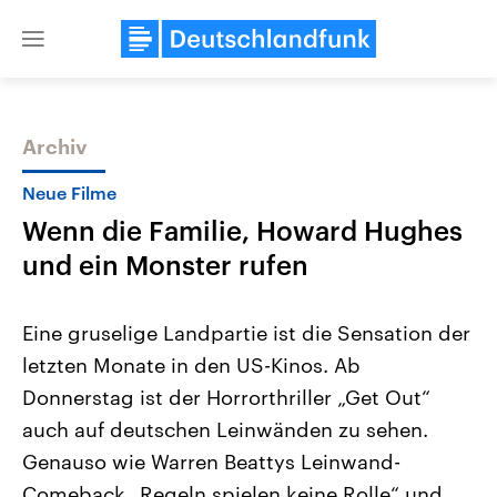
Close
menu
Archiv
Themen
Neue Filme
Wenn die Familie, Howard Hughes
und ein Monster rufen
Eine gruselige Landpartie ist die Sensation der
letzten Monate in den US-Kinos. Ab
Landtagswahl Sachsen-Anhalt
USA
Donnerstag ist der Horrorthriller „Get Out“
2026
Aktuelle Beiträge, Analys
Alle Informationen
Hintergründe
auch auf deutschen Leinwänden zu sehen.
Sachsen-Anhalt wählt am 6.
Wirtschaftlich und militäri
September 2026 einen neuen
gehören die Vereinigten S
Genauso wie Warren Beattys Leinwand-
Landtag. Seit 2021 wird das
den mächtigsten Ländern 
Comeback „Regeln spielen keine Rolle“ und
Bundesland von einer Koalition aus
mit großem Einfluss auf d