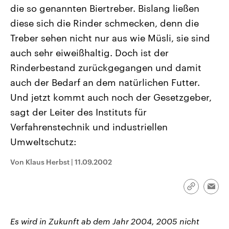
CDU, SPD und FDP regiert.-
aktuelle Weltgeschehen.
die so genannten Biertreber. Bislang ließen
Umfragen, Prognosen,
diese sich die Rinder schmecken, denn die
Wahlprogramme, aktuelle Berichte
Sendungen
Programm
Podcasts
und Hintergründe zu den Parteien
Treber sehen nicht nur aus wie Müsli, sie sind
und Kandidaten der anstehenden
Wahl.
auch sehr eiweißhaltig. Doch ist der
Audio-Archiv
Rinderbestand zurückgegangen und damit
auch der Bedarf an dem natürlichen Futter.
Und jetzt kommt auch noch der Gesetzgeber,
sagt der Leiter des Instituts für
Verfahrenstechnik und industriellen
Umweltschutz:
Von Klaus Herbst
|
11.09.2002
Link
Emai
kopieren/te
Es wird in Zukunft ab dem Jahr 2004, 2005 nicht