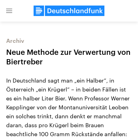
Close
menu
Archiv
Themen
Neue Methode zur Verwertung von
Biertreber
In Deutschland sagt man „ein Halber“, in
Österreich „ein Krügerl“ – in beiden Fällen ist
es ein halber Liter Bier. Wenn Professor Werner
Kepplinger von der Montanuniversität Leoben
Landtagswahl Sachsen-Anhalt
USA
2026
Aktuelle Beiträge, Analys
ein solches trinkt, dann denkt er manchmal
Alle Informationen
Hintergründe
Sachsen-Anhalt wählt am 6.
Wirtschaftlich und militäri
daran, dass pro Krügerl beim Brauen
September 2026 einen neuen
gehören die Vereinigten S
Landtag. Seit 2021 wird das
den mächtigsten Ländern 
beachtliche 100 Gramm Rückstände anfallen:
Bundesland von einer Koalition aus
mit großem Einfluss auf d