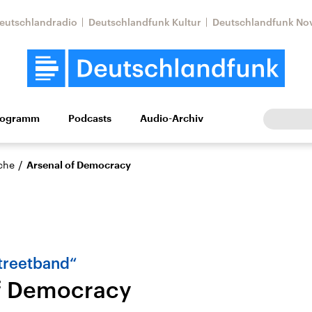
eutschlandradio
Deutschlandfunk Kultur
Deutschlandfunk No
rogramm
Podcasts
Audio-Archiv
Wirtschaft
Wissen
Kultur
Europa
Gesellschaf
/
che
Arsenal of Democracy
treetband“
f Democracy
Nahostkonflikt
Iran
le Beiträge,
Aktuelle Lage und
Aktuelle Lage und