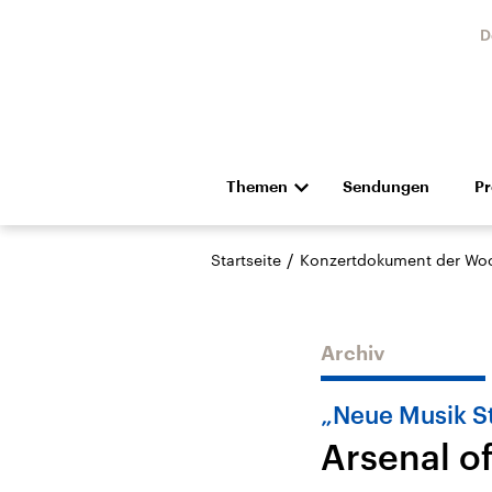
D
Themen
Sendungen
P
Die Nachrichten
Politik
/
Startseite
Konzertdokument der Wo
Hörspiel und Feature
Musik
Archiv
„Neue Musik S
Arsenal o
Landtagswahl Sachsen-
USA
Anhalt 2026
Aktuel