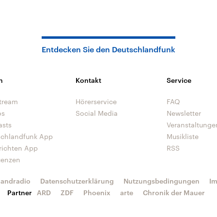
Entdecken Sie den Deutschlandfunk
n
Kontakt
Service
tream
Hörerservice
FAQ
os
Social Media
Newsletter
asts
Veranstaltunge
schlandfunk App
Musikliste
richten App
RSS
uenzen
landradio
Datenschutzerklärung
Nutzungsbedingungen
I
Partner
ARD
ZDF
Phoenix
arte
Chronik der Mauer