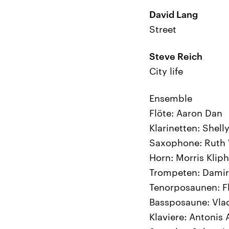
David Lang
Street
Steve Reich
City life
Ensemble
Flöte: Aaron Dan
Klarinetten: Shell
Saxophone: Ruth V
Horn: Morris Kliph
Trompeten: Damir 
Tenorposaunen: Fl
Bassposaune: Vla
Klaviere: Antonis 