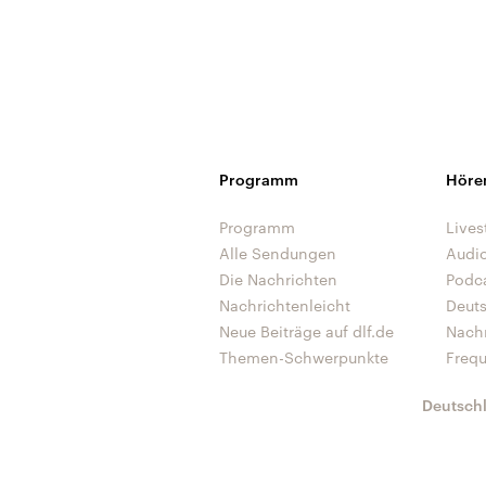
Programm
Höre
Programm
Lives
Alle Sendungen
Audi
Die Nachrichten
Podc
Nachrichtenleicht
Deut
Neue Beiträge auf dlf.de
Nach
Themen-Schwerpunkte
Freq
Deutsch