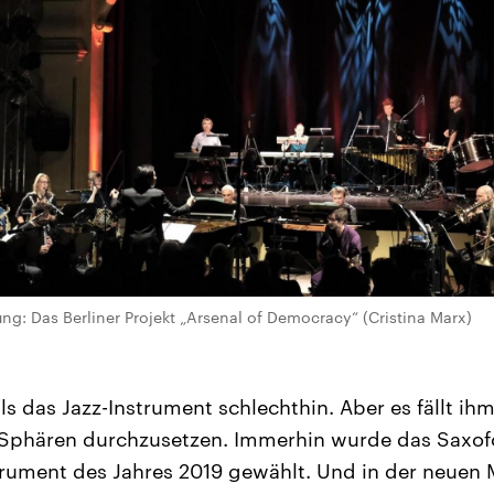
ung: Das Berliner Projekt „Arsenal of Democracy“ (Cristina Marx)
ls das Jazz-Instrument schlechthin. Aber es fällt ihm 
-Sphären durchzusetzen. Immerhin wurde das Saxof
rument des Jahres 2019 gewählt. Und in der neuen M