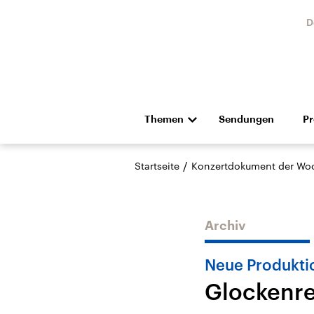
D
Themen
Sendungen
P
Die Nachrichten
Politik
/
Startseite
Konzertdokument der Wo
Hörspiel und Feature
Musik
Archiv
Neue Produkti
Glockenre
Landtagswahl Sachsen-
USA
Anhalt 2026
Aktuel