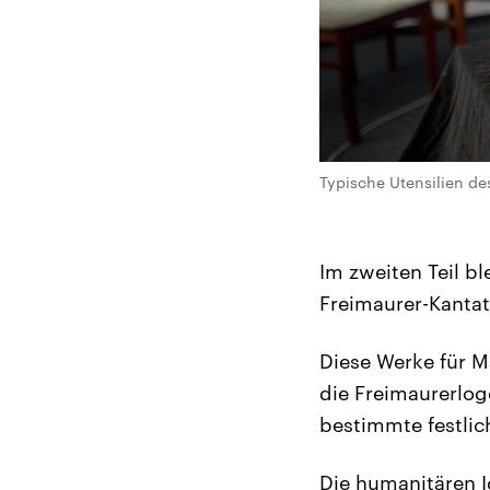
Typische Utensilien des
Im zweiten Teil bl
Freimaurer-Kanta
Diese Werke für 
die Freimaurerlog
bestimmte festli
Die humanitären I