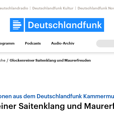
eutschlandradio
Deutschlandfunk Kultur
Deutschlandfunk No
rogramm
Podcasts
Audio-Archiv
Wirtschaft
Wissen
Kultur
Europa
Gesellschaf
/
che
Glockenreiner Saitenklang und Maurerfreuden
onen aus dem Deutschlandfunk Kammermus
iner Saitenklang und Maurer
Nahostkonflikt
Iran
le Beiträge,
Aktuelle Lage und
Aktuelle Lage und