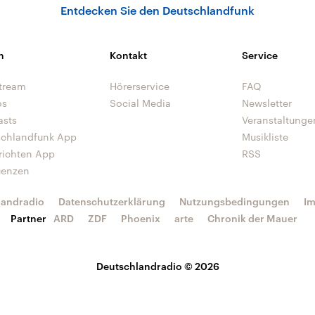
Entdecken Sie den Deutschlandfunk
n
Kontakt
Service
tream
Hörerservice
FAQ
os
Social Media
Newsletter
asts
Veranstaltunge
schlandfunk App
Musikliste
richten App
RSS
uenzen
landradio
Datenschutzerklärung
Nutzungsbedingungen
I
Partner
ARD
ZDF
Phoenix
arte
Chronik der Mauer
Deutschlandradio © 2026