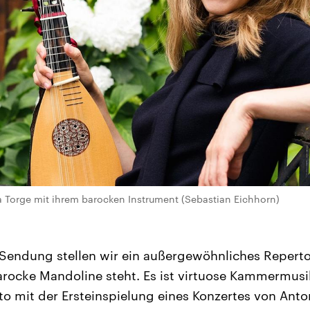
 Torge mit ihrem barocken Instrument (Sebastian Eichhorn)
r Sendung stellen wir ein außergewöhnliches Repertoi
arocke Mandoline steht. Es ist virtuose Kammermus
to mit der Ersteinspielung eines Konzertes von Anton