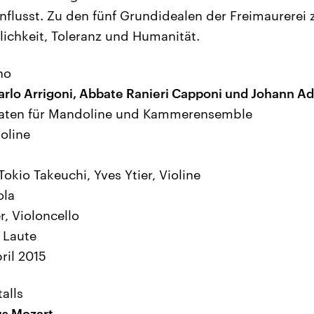
nflusst. Zu den fünf Grundidealen der Freimaurerei z
lichkeit, Toleranz und Humanität.
no
Carlo Arrigoni, Abbate Ranieri Capponi und Johann A
aten für Mandoline und Kammerensemble
oline
okio Takeuchi, Yves Ytier, Violine
ola
, Violoncello
 Laute
il 2015
talls
s Mozart