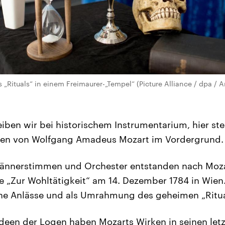
 „Rituals“ in einem Freimaurer-„Tempel“ (Picture Alliance / dpa / A
eiben wir bei historischem Instrumentarium, hier st
ten von Wolfgang Amadeus Mozart im Vordergrund.
Männerstimmen und Orchester entstanden nach Moz
e „Zur Wohltätigkeit“ am 14. Dezember 1784 in Wien.
che Anlässe und als Umrahmung des geheimen „Ritua
deen der Logen haben Mozarts Wirken in seinen let