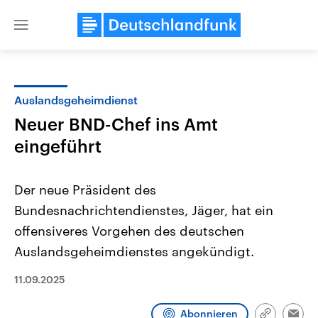
Close
menu
Auslandsgeheimdienst
Themen
Neuer BND-Chef ins Amt
eingeführt
Der neue Präsident des
Bundesnachrichtendienstes, Jäger, hat ein
offensiveres Vorgehen des deutschen
Landtagswahl Sachsen-Anhalt
USA
Auslandsgeheimdienstes angekündigt.
2026
Aktuelle Beiträge, Analys
Alle Informationen
Hintergründe
11.09.2025
Sachsen-Anhalt wählt am 6.
Wirtschaftlich und militäri
September 2026 einen neuen
gehören die Vereinigten S
Landtag. Seit 2021 wird das
den mächtigsten Ländern 
Abonnieren
Bundesland von einer Koalition aus
mit großem Einfluss auf d