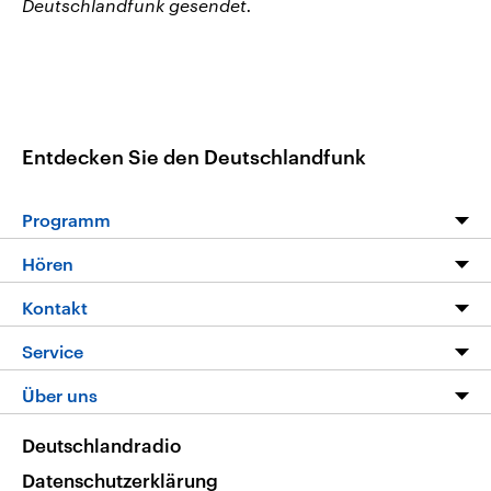
Deutschlandfunk gesendet.
Entdecken Sie den Deutschlandfunk
Programm
Programm
Hören
Alle Sendungen
Livestream
Kontakt
Die Nachrichten
Audios
Hörerservice
Service
Nachrichtenleicht
Podcasts
Social Media
FAQ
Über uns
Neue Beiträge auf dlf.de
Deutschlandfunk App
Newsletter
Deutschlandradio
Themen-Schwerpunkte
Nachrichten App
Deutschlandradio
Veranstaltungen
Presse
Frequenzen
Datenschutzerklärung