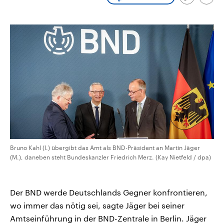
Link
Emai
CDU, SPD und FDP regiert.-
aktuelle Weltgeschehen.
kopieren/te
Umfragen, Prognosen,
Wahlprogramme, aktuelle Berichte
Sendungen
Programm
Podcasts
und Hintergründe zu den Parteien
und Kandidaten der anstehenden
Wahl.
Audio-Archiv
Bruno Kahl (l.) übergibt das Amt als BND-Präsident an Martin Jäger
(M.), daneben steht Bundeskanzler Friedrich Merz. (Kay Nietfeld / dpa)
Der BND werde Deutschlands Gegner konfrontieren,
wo immer das nötig sei, sagte Jäger bei seiner
Amtseinführung in der BND-Zentrale in Berlin. Jäger