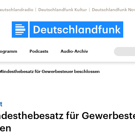
eutschlandradio
Deutschlandfunk Kultur
Deutschlandfunk No
rogramm
Podcasts
Audio-Archiv
Wirtschaft
Wissen
Kultur
Europa
Gesellschaf
Mindesthebesatz für Gewerbesteuer beschlossen
t
desthebesatz für Gewerbest
sen
Nahostkonflikt
Iran
le Beiträge,
Aktuelle Lage und
Aktuelle Lage und