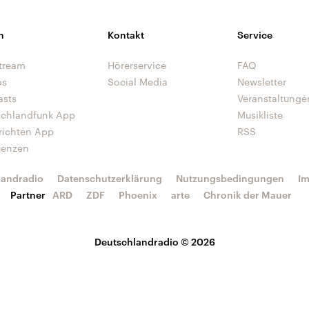
n
Kontakt
Service
tream
Hörerservice
FAQ
os
Social Media
Newsletter
asts
Veranstaltunge
schlandfunk App
Musikliste
richten App
RSS
uenzen
landradio
Datenschutzerklärung
Nutzungsbedingungen
I
Partner
ARD
ZDF
Phoenix
arte
Chronik der Mauer
Deutschlandradio © 2026