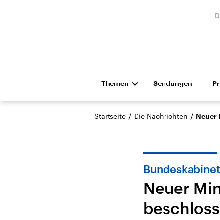
D
Themen
Sendungen
P
Die Nachrichten
Politik
/
/
Startseite
Die Nachrichten
Neuer 
Hörspiel und Feature
Musik
Bundeskabinet
Neuer Min
beschlos
Landtagswahl Sachsen-
USA
Anhalt 2026
Aktuel