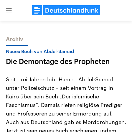
Close
menu
Archiv
Themen
Neues Buch von Abdel-Samad
Die Demontage des Propheten
Seit drei Jahren lebt Hamed Abdel-Samad
unter Polizeischutz – seit einem Vortrag in
Kairo über sein Buch „Der islamische
Landtagswahl Sachsen-Anhalt
USA
Faschismus“. Damals riefen religiöse Prediger
2026
Aktuelle Beiträge, Analys
Alle Informationen
und Professoren zu seiner Ermordung auf.
Hintergründe
Sachsen-Anhalt wählt am 6.
Wirtschaftlich und militäri
Auch aus Deutschland gab es Morddrohungen.
September 2026 einen neuen
gehören die Vereinigten S
Landtag. Seit 2021 wird das
den mächtigsten Ländern 
Jetzt ist sein neues Buch erschienen, indem
Bundesland von einer Koalition aus
mit großem Einfluss auf d