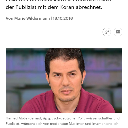
CDU, SPD und FDP regiert.-
aktuelle Weltgeschehen.
der Publizist mit dem Koran abrechnet.
Umfragen, Prognosen,
Wahlprogramme, aktuelle Berichte
Sendungen
Programm
Podcasts
und Hintergründe zu den Parteien
Von Marie Wildermann
|
18.10.2016
und Kandidaten der anstehenden
Wahl.
Audio-Archiv
Link
Emai
kopieren/te
Hamed Abdel-Samad, ägyptisch-deutscher Politikwissenschaftler und
Publizist, wünscht sich von moderaten Muslimen und Imamen endlich