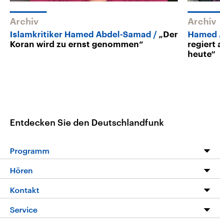
Archiv
Archiv
Islamkritiker Hamed Abdel-Samad
„Der
Hamed 
Koran wird zu ernst genommen“
regiert
heute“
Entdecken Sie den Deutschlandfunk
Programm
Programm
Hören
Alle Sendungen
Livestream
Kontakt
Die Nachrichten
Audios
Hörerservice
Service
Nachrichtenleicht
Podcasts