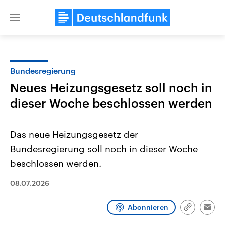
Close
menu
Bundesregierung
Themen
Neues Heizungsgesetz soll noch in
dieser Woche beschlossen werden
Das neue Heizungsgesetz der
Bundesregierung soll noch in dieser Woche
beschlossen werden.
USA
Nahostkonflikt
08.07.2026
Aktuelle Beiträge, Analysen und
Aktuelle Lage und Hinter
Der Überfall der palästine
Hintergründe
Wirtschaftlich und militärisch
Terrororganisation Hamas
gehören die Vereinigten Staaten zu
Oktober 2023 auf Israel ha
Abonnieren
Link
Emai
den mächtigsten Ländern der Erde,
Region wieder die Gewalt 
kopieren/te
mit großem Einfluss auf das
Israel möchte die Hamas z