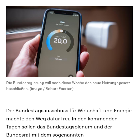
aktuelle Weltgeschehen.
Diese wird wie die Hisboll
Libanon vom Iran unterstüt
Sendungen
Programm
Podcasts
Audio-Archiv
Die Bundesregierung will noch diese Woche das neue Heizungsgesetz
beschließen. (imago / Robert Poorten)
Der Bundestagsausschuss für Wirtschaft und Energie
machte den Weg dafür frei. In den kommenden
Tagen sollen das Bundestagsplenum und der
Bundesrat mit dem sogenannten