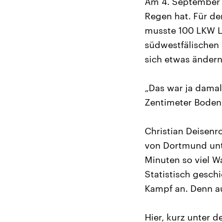
Am 4. September 1
Regen hat. Für de
musste 100 LKW L
südwestfälischen 
sich etwas ändern
„Das war ja damals
Zentimeter Boden a
Christian Deisenr
von Dortmund unte
Minuten so viel W
Statistisch gesch
Kampf an. Denn a
Hier, kurz unter 