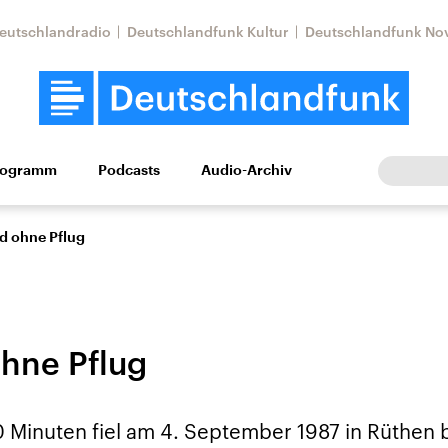
eutschlandradio
Deutschlandfunk Kultur
Deutschlandfunk No
rogramm
Podcasts
Audio-Archiv
Wirtschaft
Wissen
Kultur
Europa
Gesellschaf
d ohne Pflug
hne Pflug
Nahostkonflikt
Iran
 Minuten fiel am 4. September 1987 in Rüthen b
le Beiträge,
Aktuelle Lage und
Aktuelle Lage und