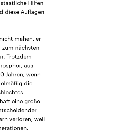
taatliche Hilfen
d diese Auflagen
 nicht mähen, er
s zum nächsten
en. Trotzdem
Phosphor, aus
20 Jahren, wenn
gelmäßig die
chlechtes
haft eine große
entscheidender
rn verloren, weil
nerationen.