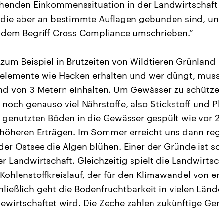
chenden Einkommenssituation in der Landwirtschaft s
 die aber an bestimmte Auflagen gebunden sind, un
 dem Begriff Cross Compliance umschrieben.“
 zum Beispiel in Brutzeiten von Wildtieren Grünland
elemente wie Hecken erhalten und wer düngt, mus
and von 3 Metern einhalten. Um Gewässer zu schütz
 noch genauso viel Nährstoffe, also Stickstoff und 
h genutzten Böden in die Gewässer gespült wie vor 
 höheren Erträgen. Im Sommer erreicht uns dann re
der Ostsee die Algen blühen. Einer der Gründe ist s
 Landwirtschaft. Gleichzeitig spielt die Landwirtsc
 Kohlenstoffkreislauf, der für den Klimawandel von 
ließlich geht die Bodenfruchtbarkeit in vielen Lände
gewirtschaftet wird. Die Zeche zahlen zukünftige Ge