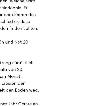
hen, welche Kraft
elerlebnis. Er
ter dem Kamm des
chied er, dass
en finden sollten.
Müh und Not 20
trang südöstlich
halb von 20
inem Monat.
r Erosion den
eit den Boden weg.
ses Jahr Gerste an.