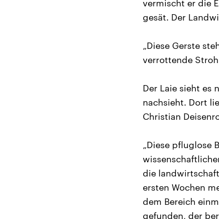
vermischt er die E
gesät. Der Landwi
„Diese Gerste ste
verrottende Stroh
Der Laie sieht es
nachsieht. Dort li
Christian Deisenro
„Diese pfluglose 
wissenschaftliche
die landwirtschaft
ersten Wochen mei
dem Bereich einma
gefunden, der bere