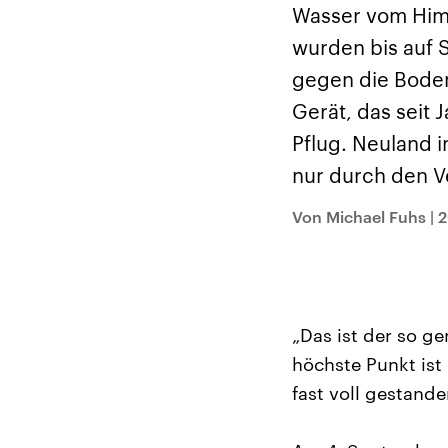
Alle Informationen
Analy
Wasser vom Himm
Sachsen-Anhalt wählt
Hinte
am 6. September 2026
Wirtsc
wurden bis auf S
einen neuen Landtag.
militä
Seit 2021 wird das
Verein
gegen die Boden
Bundesland von einer
den m
Koalition aus CDU, SPD
Länder
Gerät, das seit
und FDP regiert.-
großem
Umfragen, Prognosen,
aktuel
Pflug. Neuland 
Wahlprogramme,
aktuelle Berichte und
nur durch den Ve
Hintergründe zu den
Parteien und Kandidaten
der anstehenden Wahl.
Von Michael Fuhs
|
2
„Das ist der so g
höchste Punkt ist 
fast voll gestande