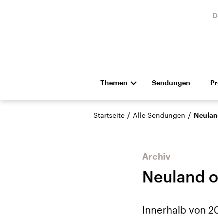
D
Themen
Sendungen
P
Die Nachrichten
Politik
/
/
Startseite
Alle Sendungen
Neulan
Hörspiel und Feature
Musik
Archiv
Neuland o
Landtagswahl Sachsen-
USA
Innerhalb von 20
Anhalt 2026
Aktuel