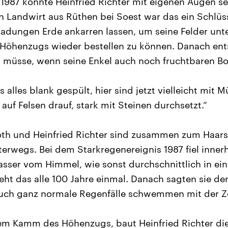
987 konnte Heinfried Richter mit eigenen Augen se
n Landwirt aus Rüthen bei Soest war das ein Schlüss
adungen Erde ankarren lassen, um seine Felder un
Höhenzugs wieder bestellen zu können. Danach ents
 müsse, wenn seine Enkel auch noch fruchtbaren Bod
 alles blank gespült, hier sind jetzt vielleicht mit 
uf Felsen drauf, stark mit Steinen durchsetzt.“
oth und Heinfried Richter sind zusammen zum Haars
rwegs. Bei dem Starkregenereignis 1987 fiel inner
asser vom Himmel, wie sonst durchschnittlich in e
ieht das alle 100 Jahre einmal. Danach sagten sie de
uch ganz normale Regenfälle schwemmen mit der Z
dem Kamm des Höhenzugs, baut Heinfried Richter die