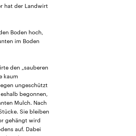
r hat der Landwirt
 den Boden hoch,
unten im Boden
irte den „sauberen
ie kaum
 Regen ungeschützt
 deshalb begonnen,
annten Mulch. Nach
Stücke. Sie bleiben
or gehängt wird
odens auf. Dabei