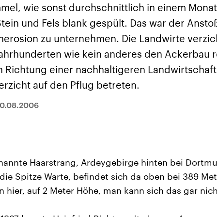
sen und
Hintergründe
Hintergründe
el, wie sonst durchschnittlich in einem Monat.
Der Überfall der
Der Iran – seit der
rgründe
haftlich und
palästinensischen
Islamischen Revolu
tein und Fels blank gespült. Das war der Ansto
risch gehören die
Terrororganisation
1979 auch Islamisc
igten Staaten zu
Hamas im Oktober 2023
Republik Iran – ist e
erosion zu unternehmen. Die Landwirte verzich
ächtigsten
auf Israel hat in der
von einem
n der Erde, mit
Region wieder die
Religionsführer auto
 Jahrhunderten wie kein anderes den Ackerbau r
 Einfluss auf das
Gewalt entfacht. Israel
regierter Staat im 
le Weltgeschehen.
möchte die Hamas
Osten. Eine Feindsc
in Richtung einer nachhaltigeren Landwirtschaf
zerstören. Diese wird wie
zu Israel und zu de
die Hisbollah im Libanon
ist fest in der
rzicht auf den Pflug betreten.
vom Iran unterstützt.
Staatsideologie
verankert.
0.08.2006
enannte Haarstrang, Ardeygebirge hinten bei Dortm
die Spitze Warte, befindet sich da oben bei 389 Mete
n hier, auf 2 Meter Höhe, man kann sich das gar nicht