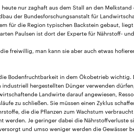
eute nur zaghaft aus dem Stall an den Melkstand de
bau der Bundesforschungsanstalt für Landwirtschaf
em für die Region typischen Backstein gebaut, liegt
ten Paulsen ist dort der Experte für Nährstoff- und
ie freiwillig, man kann sie aber auch etwas hofiere
r die Bodenfruchtbarkeit in dem Ökobetrieb wichtig.
industriell hergestellten Dünger verwenden dürfen, 
 wirtschaftende Landwirte darauf angewiesen, Ress
släufe zu schließen. Sie müssen einen Zyklus schaff
hrstoffe, die die Pflanzen zum Wachstum verbraucht
ht werden. Je geringer dabei die Nährstoffverluste 
 versorgt und umso weniger werden die Gewässer bel