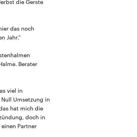
Herbst die Gerste
hier das noch
n Jahr.“
rstenhalmen
 Halme. Berater
s viel in
r Null Umsetzung in
 das hat mich die
lzündung, doch in
 einen Partner