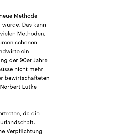
e neue Methode
n wurde. Das kann
n vielen Methoden,
ourcen schonen.
andwirte ein
ang der 90er Jahre
hüsse nicht mehr
r bewirtschafteten
Norbert Lütke
rtreten, da die
turlandschaft.
he Verpflichtung