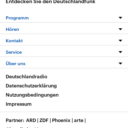
Entdecken Sie den Deutschlandfunk
Programm
Programm
Hören
Alle Sendungen
Livestream
Kontakt
Die Nachrichten
Audios
Hörerservice
Service
Nachrichtenleicht
Podcasts
Social Media
FAQ
Über uns
Neue Beiträge auf dlf.de
Deutschlandfunk App
Newsletter
Deutschlandradio
Themen-Schwerpunkte
Nachrichten App
Deutschlandradio
Veranstaltungen
Presse
Frequenzen
Datenschutzerklärung
Musikliste
Ausbildung und Karriere
Nutzungsbedingungen
RSS
Transparenz
Impressum
Korrekturen
Barrierefreiheit
Partner
ARD
|
ZDF
|
Phoenix
|
arte
|