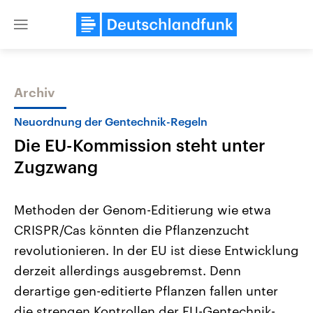
Close
menu
Archiv
Themen
Neuordnung der Gentechnik-Regeln
Die EU-Kommission steht unter
Zugzwang
Methoden der Genom-Editierung wie etwa
CRISPR/Cas könnten die Pflanzenzucht
Landtagswahl Sachsen-Anhalt
USA
revolutionieren. In der EU ist diese Entwicklung
2026
Aktuelle Beiträge, Analys
Alle Informationen
Hintergründe
derzeit allerdings ausgebremst. Denn
Sachsen-Anhalt wählt am 6.
Wirtschaftlich und militäri
September 2026 einen neuen
gehören die Vereinigten S
derartige gen-editierte Pflanzen fallen unter
Landtag. Seit 2021 wird das
den mächtigsten Ländern 
die strengen Kontrollen der EU-Gentechnik-
Bundesland von einer Koalition aus
mit großem Einfluss auf d