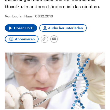
CDU, SPD und FDP regiert.-
aktuelle Weltgeschehen.
Gesetze. In anderen Ländern ist das nicht so.
Umfragen, Prognosen,
Wahlprogramme, aktuelle Berichte
Sendungen
Programm
Podcasts
und Hintergründe zu den Parteien
Von Lucian Haas
|
06.12.2019
und Kandidaten der anstehenden
Wahl.
Audio-Archiv
Hören
05:11
Audio herunterladen
Abonnieren
Link
Email
kopieren/teilen