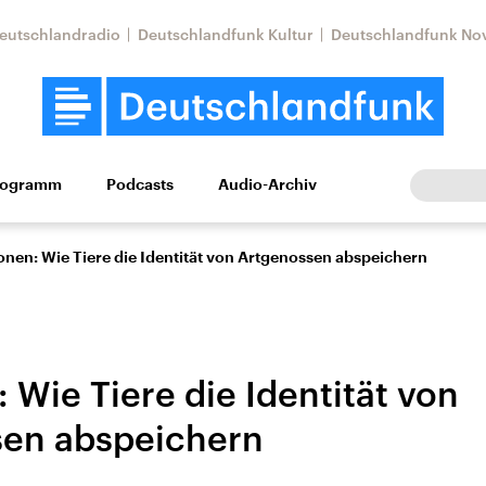
eutschlandradio
Deutschlandfunk Kultur
Deutschlandfunk No
rogramm
Podcasts
Audio-Archiv
Wirtschaft
Wissen
Kultur
Europa
Gesellschaf
nen: Wie Tiere die Identität von Artgenossen abspeichern
 Wie Tiere die Identität von
sen abspeichern
Nahostkonflikt
Iran
le Beiträge,
Aktuelle Lage und
Aktuelle Lage und