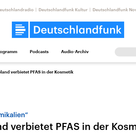
eutschlandradio
Deutschlandfunk Kultur
Deutschlandfunk No
rogramm
Podcasts
Audio-Archiv
Wirtschaft
Wissen
Kultur
Europa
Gesellschaf
land verbietet PFAS in der Kosmetik
mikalien“
d verbietet PFAS in der Kosm
Nahostkonflikt
Iran
le Beiträge,
Aktuelle Lage und
Aktuelle Lage und