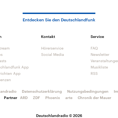
Entdecken Sie den Deutschlandfunk
n
Kontakt
Service
tream
Hörerservice
FAQ
os
Social Media
Newsletter
asts
Veranstaltunge
schlandfunk App
Musikliste
richten App
RSS
uenzen
landradio
Datenschutzerklärung
Nutzungsbedingungen
I
Partner
ARD
ZDF
Phoenix
arte
Chronik der Mauer
Deutschlandradio © 2026