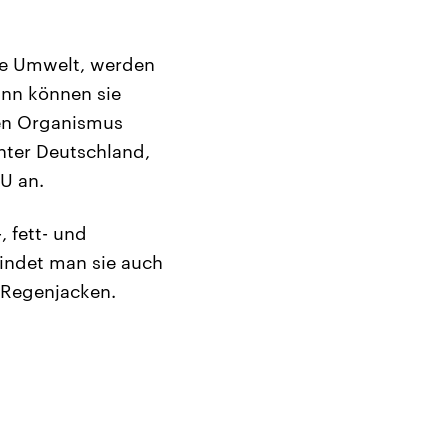
ie Umwelt, werden
ann können sie
hen Organismus
nter Deutschland,
U an.
, fett- und
indet man sie auch
 Regenjacken.