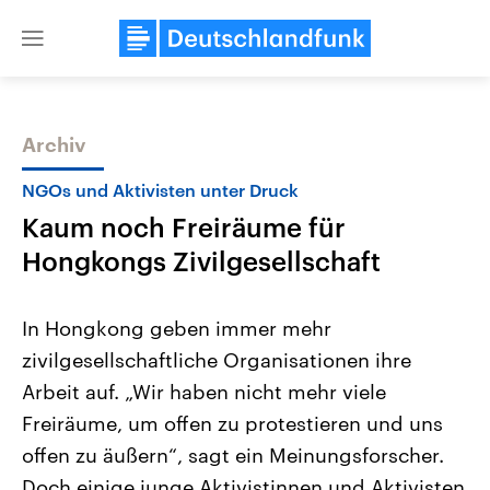
Close
menu
Archiv
Themen
NGOs und Aktivisten unter Druck
Kaum noch Freiräume für
Hongkongs Zivilgesellschaft
In Hongkong geben immer mehr
zivilgesellschaftliche Organisationen ihre
Landtagswahl Sachsen-Anhalt
USA
Arbeit auf. „Wir haben nicht mehr viele
2026
Aktuelle Beiträge, Analys
Alle Informationen
Hintergründe
Freiräume, um offen zu protestieren und uns
Sachsen-Anhalt wählt am 6.
Wirtschaftlich und militäri
September 2026 einen neuen
gehören die Vereinigten S
offen zu äußern“, sagt ein Meinungsforscher.
Landtag. Seit 2021 wird das
den mächtigsten Ländern 
Doch einige junge Aktivistinnen und Aktivisten
Bundesland von einer Koalition aus
mit großem Einfluss auf d