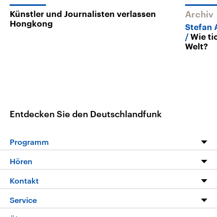
Künstler und Journalisten verlassen
Archiv
Hongkong
Stefan 
Wie ti
Welt?
Entdecken Sie den Deutschlandfunk
Programm
Programm
Hören
Alle Sendungen
Livestream
Kontakt
Die Nachrichten
Audios
Hörerservice
Service
Nachrichtenleicht
Podcasts
Social Media
FAQ