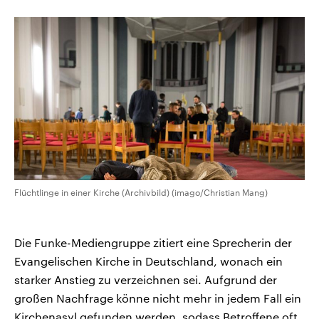
CDU, SPD und FDP regiert.-
aktuelle Weltgeschehen.
Umfragen, Prognosen,
Wahlprogramme, aktuelle Berichte
Sendungen
Programm
Podcasts
und Hintergründe zu den Parteien
und Kandidaten der anstehenden
Wahl.
Audio-Archiv
Flüchtlinge in einer Kirche (Archivbild) (imago/Christian Mang)
Die Funke-Mediengruppe zitiert eine Sprecherin der
Evangelischen Kirche in Deutschland, wonach ein
starker Anstieg zu verzeichnen sei. Aufgrund der
großen Nachfrage könne nicht mehr in jedem Fall ein
Kirchenasyl gefunden werden, sodass Betroffene oft