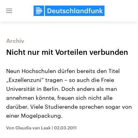
Close
menu
Archiv
Themen
Nicht nur mit Vorteilen verbunden
Neun Hochschulen dürfen bereits den Titel
„Exzellenzuni“ tragen – so auch die Freie
Universität in Berlin. Doch anders als man
annehmen könnte, freuen sich nicht alle
darüber. Viele Studierende sprechen sogar von
Landtagswahl Sachsen-Anhalt
USA
2026
Aktuelle Beiträge, Analys
einer Mogelpackung.
Alle Informationen
Hintergründe
Sachsen-Anhalt wählt am 6.
Wirtschaftlich und militäri
September 2026 einen neuen
gehören die Vereinigten S
Von Claudia van Laak
|
02.03.2011
Landtag. Seit 2021 wird das
den mächtigsten Ländern 
Bundesland von einer Koalition aus
mit großem Einfluss auf d