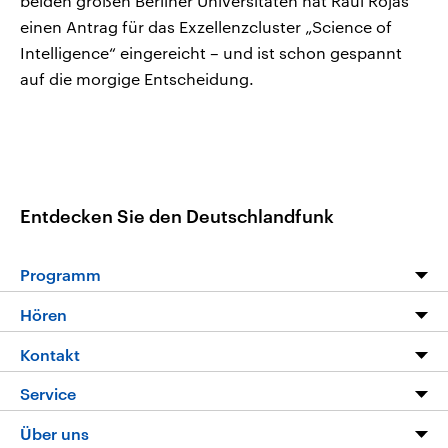
beiden großen Berliner Universitäten hat Raul Rojas
einen Antrag für das Exzellenzcluster „Science of
Intelligence“ eingereicht – und ist schon gespannt
auf die morgige Entscheidung.
Entdecken Sie den Deutschlandfunk
Programm
Programm
Hören
Alle Sendungen
Livestream
Kontakt
Die Nachrichten
Audios
Hörerservice
Service
Nachrichtenleicht
Podcasts
Social Media
FAQ
Über uns
Neue Beiträge auf dlf.de
Deutschlandfunk App