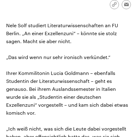
CDU, SPD und FDP regiert.-
aktuelle Weltgeschehen.
Link
Emai
Umfragen, Prognosen,
kopieren/te
Wahlprogramme, aktuelle Berichte
Sendungen
Programm
Podcasts
und Hintergründe zu den Parteien
und Kandidaten der anstehenden
Nele Solf studiert Literaturwissenschaften an FU
Wahl.
Berlin. „An einer Exzellenzuni“ – könnte sie stolz
Audio-Archiv
sagen. Macht sie aber nicht.
„Das wird wenn nur sehr ironisch verkündet.“
Ihrer Kommilitonin Lucia Goldmann – ebenfalls
Studentin der Literaturwissenschaft – geht es
genauso. Bei ihrem Auslandssemester in Italien
wurde sie als „Studentin einer deutschen
Exzellenzuni“ vorgestellt – und kam sich dabei etwas
komisch vor.
„Ich weiß nicht, was sich die Leute dabei vorgestellt
haben, aber offensichtlich hatte das, was sie sich