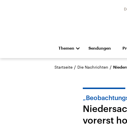
D
Themen
Sendungen
P
Die Nachrichten
Politik
/
/
Startseite
Die Nachrichten
Nieders
Hörspiel und Feature
Musik
„Beobachtungs
Niedersac
vorerst ho
Landtagswahl Sachsen-
USA
Anhalt 2026
Aktuel