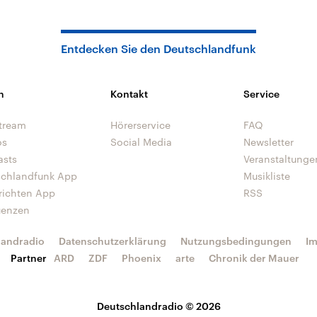
Entdecken Sie den Deutschlandfunk
n
Kontakt
Service
tream
Hörerservice
FAQ
os
Social Media
Newsletter
asts
Veranstaltunge
schlandfunk App
Musikliste
richten App
RSS
uenzen
landradio
Datenschutzerklärung
Nutzungsbedingungen
I
Partner
ARD
ZDF
Phoenix
arte
Chronik der Mauer
Deutschlandradio © 2026