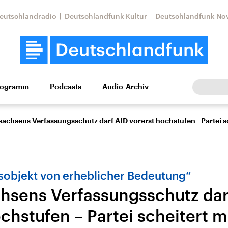
eutschlandradio
Deutschlandfunk Kultur
Deutschlandfunk No
rogramm
Podcasts
Audio-Archiv
Wirtschaft
Wissen
Kultur
Europa
Gesellschaf
achsens Verfassungsschutz darf AfD vorerst hochstufen - Partei sc
objekt von erheblicher Bedeutung“
hsens Verfassungsschutz dar
chstufen – Partei scheitert mi
Nahostkonflikt
Iran
le Beiträge,
Aktuelle Lage und
Aktuelle Lage und