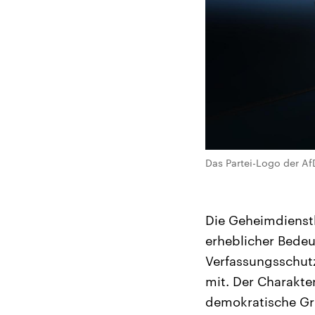
Das Partei-Logo der A
Die Geheimdienst
erheblicher Bede
Verfassungsschut
mit. Der Charakte
demokratische Gru