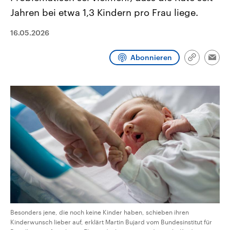
CDU, SPD und FDP regiert.-
aktuelle Weltgeschehen.
Jahren bei etwa 1,3 Kindern pro Frau liege.
Umfragen, Prognosen,
Wahlprogramme, aktuelle Berichte
Sendungen
Programm
Podcasts
und Hintergründe zu den Parteien
16.05.2026
und Kandidaten der anstehenden
Wahl.
Audio-Archiv
Abonnieren
Link
Emai
kopieren/te
Besonders jene, die noch keine Kinder haben, schieben ihren
Kinderwunsch lieber auf, erklärt Martin Bujard vom Bundesinstitut für