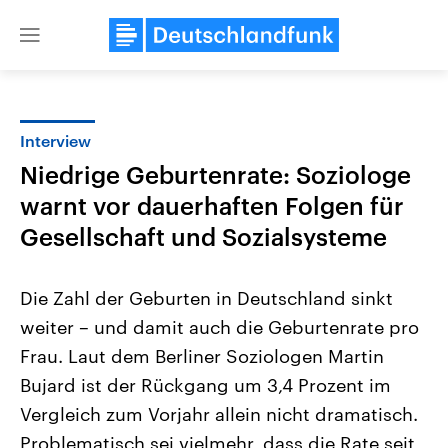
Close
menu
Interview
Themen
Niedrige Geburtenrate: Soziologe
warnt vor dauerhaften Folgen für
Gesellschaft und Sozialsysteme
Die Zahl der Geburten in Deutschland sinkt
weiter – und damit auch die Geburtenrate pro
Landtagswahl Sachsen-Anhalt
USA
Frau. Laut dem Berliner Soziologen Martin
2026
Aktuelle Beiträge, Analys
Alle Informationen
Bujard ist der Rückgang um 3,4 Prozent im
Hintergründe
Sachsen-Anhalt wählt am 6.
Wirtschaftlich und militäri
Vergleich zum Vorjahr allein nicht dramatisch.
September 2026 einen neuen
gehören die Vereinigten S
Landtag. Seit 2021 wird das
den mächtigsten Ländern 
Problematisch sei vielmehr, dass die Rate seit
Bundesland von einer Koalition aus
mit großem Einfluss auf d