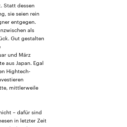
. Statt dessen
g, sie seien rein
egner entgegen.
 inzwischen als
rück. Gut gestalten
e
uar und März
te aus Japan. Egal
gen Hightech-
nvestieren
e, mittlerweile
icht – dafür sind
sen in letzter Zeit