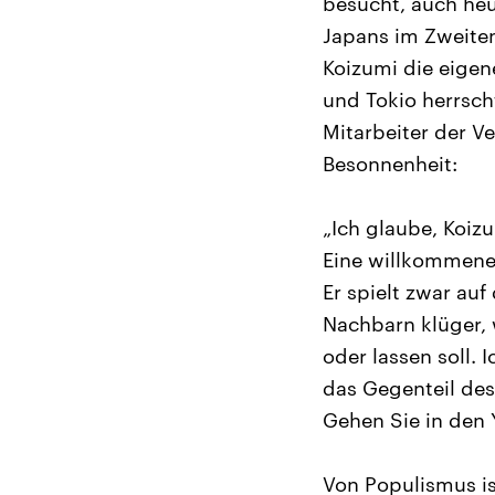
besucht, auch heu
Japans im Zweiten
Koizumi die eige
und Tokio herrsch
Mitarbeiter der V
Besonnenheit:
„Ich glaube, Koizu
Eine willkommene 
Er spielt zwar au
Nachbarn klüger, 
oder lassen soll.
das Gegenteil des
Gehen Sie in den Y
Von Populismus is