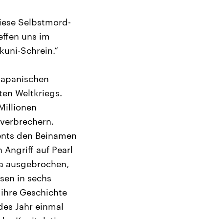
diese Selbstmord-
effen uns im
ukuni-Schrein.“
 japanischen
en Weltkriegs.
Millionen
sverbrechern.
ments den Beinamen
 Angriff auf Pearl
na ausgebrochen,
sen in sechs
 ihre Geschichte
des Jahr einmal