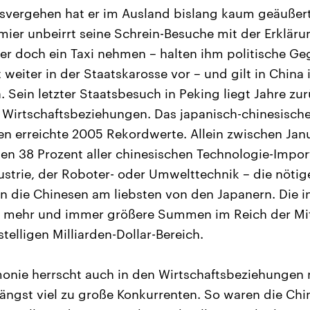
svergehen hat er im Ausland bislang kaum geäußert
mier unbeirrt seine Schrein-Besuche mit der Erklärun
e er doch ein Taxi nehmen – halten ihm politische G
 weiter in der Staatskarosse vor – und gilt in China
 Sein letzter Staatsbesuch in Peking liegt Jahre zu
 Wirtschaftsbeziehungen. Das japanisch-chinesisch
 erreichte 2005 Rekordwerte. Allein zwischen Jan
en 38 Prozent aller chinesischen Technologie-Impor
ustrie, der Roboter- oder Umwelttechnik – die nöti
n die Chinesen am liebsten von den Japanern. Die i
mehr und immer größere Summen im Reich der Mitt
stelligen Milliarden-Dollar-Bereich.
onie herrscht auch in den Wirtschaftsbeziehungen n
ängst viel zu große Konkurrenten. So waren die Chine