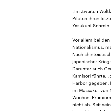
„Im Zweiten Weltk
Piloten ihren letz
Yasukuni-Schrein. 
Vor allem bei den
Nationalismus, me
Nach shintoistisc
japanischer Krieg
Darunter auch Gen
Kamísori führte, „
Harbor gegeben. 
im Massaker von 
Wochen. Premiermi
nicht ab. Seit se