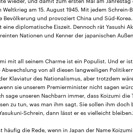
te wieder, und damit zum ersten Mal am Jahrestag 
 Weltkrieg am 15. August 1945. Mit jedem Schrein-B
ne Bevölkerung und provoziert China und Süd-Korea
t eine diplomatische Eiszeit. Dennoch rät Yasushi Ak
ereinten Nationen und Kenner der japanischen Außenp
mi mit all seinem Charme ist ein Populist. Und er ist
Abwechslung von all diesen langweiligen Politiker
f der Klaviatur des Nationalismus, aber trotzdem wär
wenn sie unserem Premierminister nicht sagen würd
 Ich sage unseren Nachbarn immer, dass Koizumi die
sen zu tun, was man ihm sagt. Sie sollen ihm doch b
asukuni-Schrein, dann lässt er es vielleicht bleiben.
t häufig die Rede, wenn in Japan der Name Koizumi 