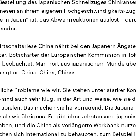
 Bestellung des japanischen Schnellzuges Shinkans
hinesen an ihrem eigenen Hochgeschwindigkeits-Zug
 in Japan“ ist, das Abwehrreaktionen auslöst – dar
ander.
tschaftsriese China nährt bei den Japanern Ängste
er, Botschafter der Europäischen Kommission in To
t beobachtet. Man hört aus japanischem Munde über
sagt er: China, China, China:
liche Probleme wie wir. Sie stehen unter starker Ko
 sind auch sehr klug, in der Art und Weise, wie sie 
spielen. Das machen sie hervorragend. Die Japaner 
r als wir übrigens. Es gibt über zehntausend japanis
haben, und die China als verlängerte Werkbank nutze
hen sich international zu behaupten, zum Beispiel i