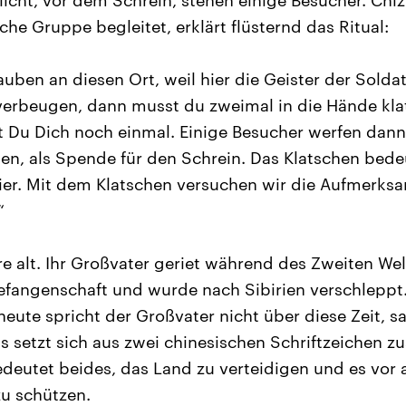
icht, vor dem Schrein, stehen einige Besucher. Chi
che Gruppe begleitet, erklärt flüsternd das Ritual:
uben an diesen Ort, weil hier die Geister der Soldat
verbeugen, dann musst du zweimal in die Hände kl
t Du Dich noch einmal. Einige Besucher werfen dan
ten, als Spende für den Schrein. Das Klatschen bedeu
hier. Mit dem Klatschen versuchen wir die Aufmerksa
“
re alt. Ihr Großvater geriet während des Zweiten Wel
efangenschaft und wurde nach Sibirien verschleppt
 heute spricht der Großvater nicht über diese Zeit, s
 setzt sich aus zwei chinesischen Schriftzeichen 
edeutet beides, das Land zu verteidigen und es vor a
u schützen.