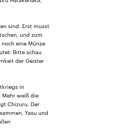
zuru Hatakenaka,
en sind. Erst musst
atschen, und zum
n noch eine Münze
tet: Bitte schau
mkeit der Geister
tkriegs in
. Mehr weiß die
agt Chizuru. Der
zusammen, Yasu und
llen