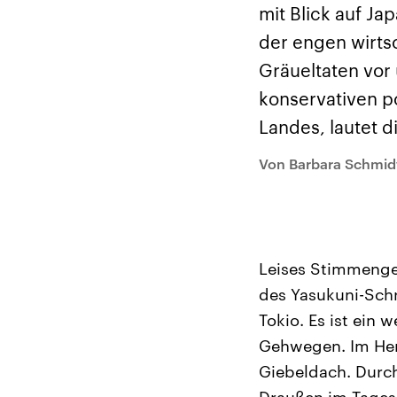
Analysen und
Hinte
mit Blick auf Ja
Der Üb
Hintergründe
Wirtschaftlich und
paläs
der engen wirtsc
militärisch gehören die
Terror
Vereinigten Staaten zu
Hamas
Gräueltaten vor
den mächtigsten
auf Is
Ländern der Erde, mit
Regio
konservativen p
großem Einfluss auf das
Gewalt
aktuelle Weltgeschehen.
möcht
Landes, lautet di
zerstö
die Hi
vom Ir
Von Barbara Schmid
Leises Stimmengem
des Yasukuni-Sch
Tokio. Es ist ein
Gehwegen. Im Herz
Giebeldach. Durc