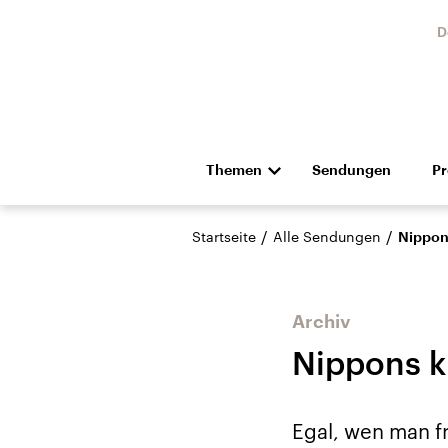
D
Themen
Sendungen
P
Die Nachrichten
Politik
/
/
Startseite
Alle Sendungen
Nippon
Hörspiel und Feature
Musik
Archiv
Nippons k
USA
Nahos
Egal, wen man fr
Aktuelle Beiträge,
Aktue