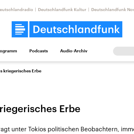
eutschlandradio
Deutschlandfunk Kultur
Deutschlandfunk No
rogramm
Podcasts
Audio-Archiv
Wirtschaft
Wissen
Kultur
Europa
Gesellschaf
s kriegerisches Erbe
riegerisches Erbe
tkonflikt
Iran
Faktenchecks
agt unter Tokios politischen Beobachtern, imme
In unseren Faktenc
lle Lage und
Aktuelle Lage und