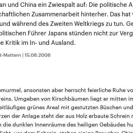
und im TikTok-Kana
rgründe
Hintergründe
pan und China ein Zwiespalt auf: Die politische
erfall der
Der Iran – seit der
„Moment mal“
tinensischen
Islamischen Revolution
überprüfen wir viral
haftlichen Zusammenarbeit hinterher. Das hat v
organisation
1979 auch Islamische
Behauptungen auf i
 im Oktober 2023
Republik Iran – ist ein
Wahrheitsgehalt. W
 und während des Zweiten Weltkriegs zu tun. G
rael hat in der
von einem
kommt eine Aussag
n wieder die
Religionsführer autoritär
Was ist falsch, was
olitischen Führer Japans stünden nicht zur Ver
 entfacht. Israel
regierter Staat im Nahen
stimmt? Was kann b
e die Hamas
Osten. Eine Feindschaft
werden – und was is
e Kritik im In- und Ausland.
ren. Diese wird wie
zu Israel und zu den USA
eine Lüge? Kurz.
sbollah im Libanon
ist fest in der
Einordnend.
an unterstützt.
Staatsideologie
Transparent.
t-Mattern
|
15.08.2006
verankert.
urmel, ansonsten aber herrscht feierliche Ruhe vo
reins. Umgeben von Kirschbäumen liegt er mitten 
 weitläufiges grünes Areal mit gestutzten Büschen un
en der Anlage steht der aus Holz erbaute Schrein 
h die dunklen Innenräume des heiligen Gebäudes hu