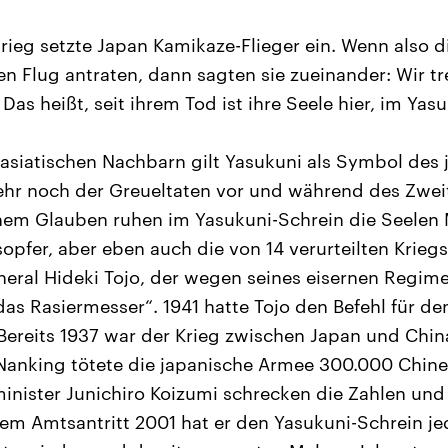
rieg setzte Japan Kamikaze-Flieger ein. Wenn also 
ten Flug antraten, dann sagten sie zueinander: Wir tr
Das heißt, seit ihrem Tod ist ihre Seele hier, im Yas
 asiatischen Nachbarn gilt Yasukuni als Symbol des
hr noch der Greueltaten vor und während des Zweit
hem Glauben ruhen im Yasukuni-Schrein die Seelen 
sopfer, aber eben auch die von 14 verurteilten Krieg
eral Hideki Tojo, der wegen seines eisernen Regi
das Rasiermesser“. 1941 hatte Tojo den Befehl für den
Bereits 1937 war der Krieg zwischen Japan und Chi
Nanking tötete die japanische Armee 300.000 Chine
nister Junichiro Koizumi schrecken die Zahlen und
inem Amtsantritt 2001 hat er den Yasukuni-Schrein je