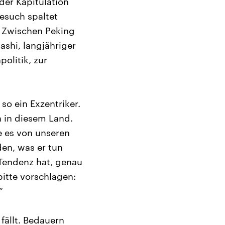
der Kapitulation
esuch spaltet
. Zwischen Peking
ashi, langjähriger
olitik, zur
 so ein Exzentriker.
n in diesem Land.
e es von unseren
en, was er tun
 Tendenz hat, genau
itte vorschlagen:
“
fällt. Bedauern