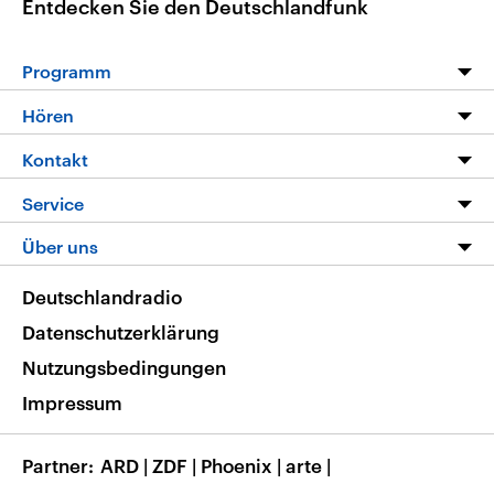
Entdecken Sie den Deutschlandfunk
Programm
Programm
Hören
Alle Sendungen
Livestream
Kontakt
Die Nachrichten
Audios
Hörerservice
Service
Nachrichtenleicht
Podcasts
Social Media
FAQ
Über uns
Neue Beiträge auf dlf.de
Deutschlandfunk App
Newsletter
Deutschlandradio
Themen-Schwerpunkte
Nachrichten App
Deutschlandradio
Veranstaltungen
Presse
Frequenzen
Datenschutzerklärung
Musikliste
Ausbildung und Karriere
Nutzungsbedingungen
RSS
Transparenz
Impressum
Korrekturen
Barrierefreiheit
Partner
ARD
|
ZDF
|
Phoenix
|
arte
|