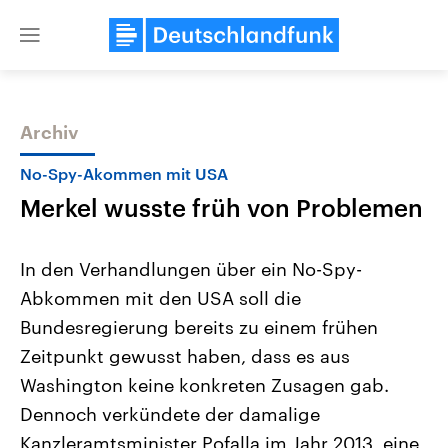
Close
menu
Archiv
Themen
No-Spy-Akommen mit USA
Merkel wusste früh von Problemen
In den Verhandlungen über ein No-Spy-
Abkommen mit den USA soll die
Bundesregierung bereits zu einem frühen
Landtagswahl Sachsen-Anhalt
USA
Zeitpunkt gewusst haben, dass es aus
2026
Aktuelle Beiträge, Analys
Alle Informationen
Washington keine konkreten Zusagen gab.
Hintergründe
Sachsen-Anhalt wählt am 6.
Wirtschaftlich und militäri
Dennoch verkündete der damalige
September 2026 einen neuen
gehören die Vereinigten S
Landtag. Seit 2021 wird das
den mächtigsten Ländern 
Kanzleramtsminister Pofalla im Jahr 2013, eine
Bundesland von einer Koalition aus
mit großem Einfluss auf d