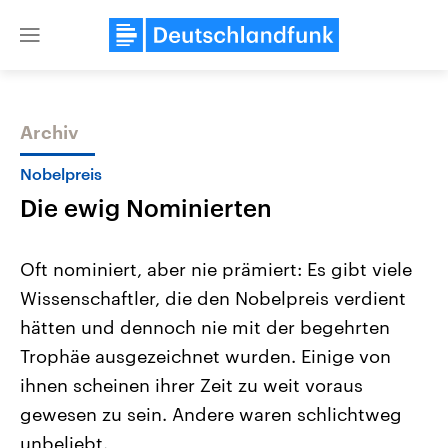
Close
menu
Archiv
Themen
Nobelpreis
Die ewig Nominierten
Oft nominiert, aber nie prämiert: Es gibt viele
Wissenschaftler, die den Nobelpreis verdient
hätten und dennoch nie mit der begehrten
Landtagswahl Sachsen-Anhalt
USA
Trophäe ausgezeichnet wurden. Einige von
2026
Aktuelle Beiträge, Analys
Alle Informationen
ihnen scheinen ihrer Zeit zu weit voraus
Hintergründe
Sachsen-Anhalt wählt am 6.
Wirtschaftlich und militäri
gewesen zu sein. Andere waren schlichtweg
September 2026 einen neuen
gehören die Vereinigten S
Landtag. Seit 2021 wird das
den mächtigsten Ländern 
unbeliebt.
Bundesland von einer Koalition aus
mit großem Einfluss auf d