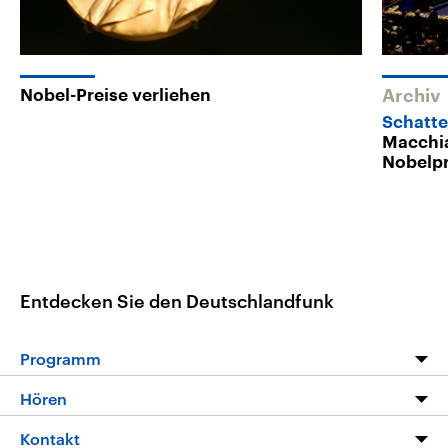
Nobel-Preise verliehen
Archiv
Schatte
Macchia
Nobelpr
Entdecken Sie den Deutschlandfunk
Programm
Programm
Hören
Alle Sendungen
Livestream
Kontakt