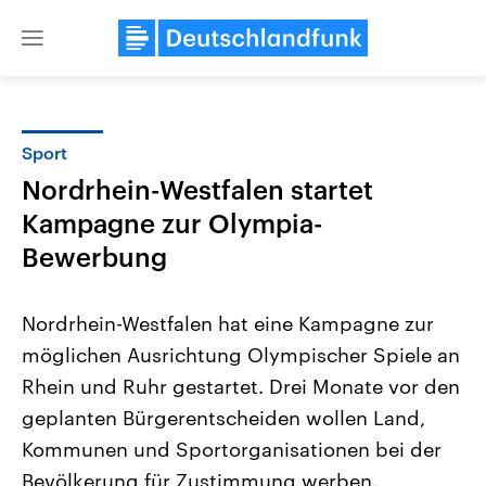
Close
menu
Sport
Themen
Nordrhein-Westfalen startet
Kampagne zur Olympia-
Bewerbung
Nordrhein-Westfalen hat eine Kampagne zur
möglichen Ausrichtung Olympischer Spiele an
Landtagswahl Sachsen-Anhalt
USA
Rhein und Ruhr gestartet. Drei Monate vor den
2026
Aktuelle Beiträge, Analys
Alle Informationen
geplanten Bürgerentscheiden wollen Land,
Hintergründe
Sachsen-Anhalt wählt am 6.
Wirtschaftlich und militäri
Kommunen und Sportorganisationen bei der
September 2026 einen neuen
gehören die Vereinigten S
Landtag. Seit 2021 wird das
den mächtigsten Ländern 
Bevölkerung für Zustimmung werben.
Bundesland von einer Koalition aus
mit großem Einfluss auf d