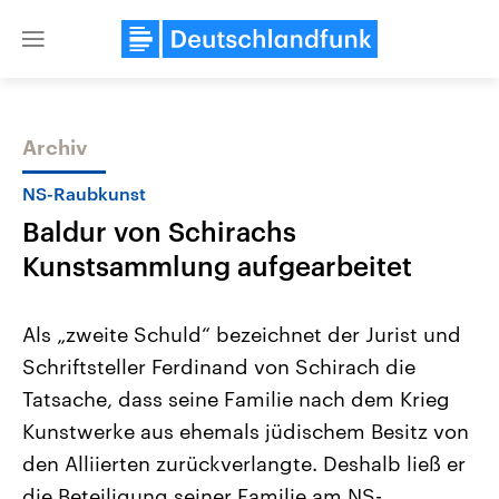
Close
menu
Archiv
Themen
NS-Raubkunst
Baldur von Schirachs
Kunstsammlung aufgearbeitet
Als „zweite Schuld“ bezeichnet der Jurist und
Schriftsteller Ferdinand von Schirach die
Landtagswahl Sachsen-Anhalt
USA
Tatsache, dass seine Familie nach dem Krieg
2026
Aktuelle Beiträge, Analys
Alle Informationen
Hintergründe
Kunstwerke aus ehemals jüdischem Besitz von
Sachsen-Anhalt wählt am 6.
Wirtschaftlich und militäri
September 2026 einen neuen
gehören die Vereinigten S
den Alliierten zurückverlangte. Deshalb ließ er
Landtag. Seit 2021 wird das
den mächtigsten Ländern 
die Beteiligung seiner Familie am NS-
Bundesland von einer Koalition aus
mit großem Einfluss auf d