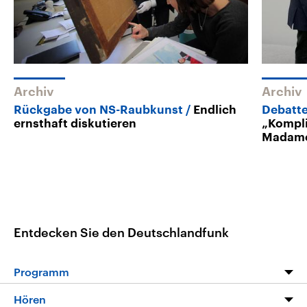
Archiv
Archiv
Rückgabe von NS-Raubkunst
Endlich
Debatt
ernsthaft diskutieren
„Kompli
Madame
Entdecken Sie den Deutschlandfunk
Programm
Programm
Hören