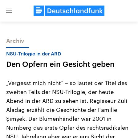
Close
menu
Archiv
Themen
NSU-Trilogie in der ARD
Den Opfern ein Gesicht geben
„Vergesst mich nicht“ – so lautet der Titel des
zweiten Teils der NSU-Trilogie, der heute
Abend in der ARD zu sehen ist. Regisseur Züli
Landtagswahl Sachsen-Anhalt
USA
Aladag erzählt die Geschichte der Familie
2026
Aktuelle Beiträge, Analys
Alle Informationen
Şimşek. Der Blumenhändler war 2001 in
Hintergründe
Sachsen-Anhalt wählt am 6.
Wirtschaftlich und militäri
Nürnberg das erste Opfer des rechtsradikalen
September 2026 einen neuen
gehören die Vereinigten S
Landtag. Seit 2021 wird das
den mächtigsten Ländern 
NSU. Jahrelang aber war er aus Sicht der
Bundesland von einer Koalition aus
mit großem Einfluss auf d