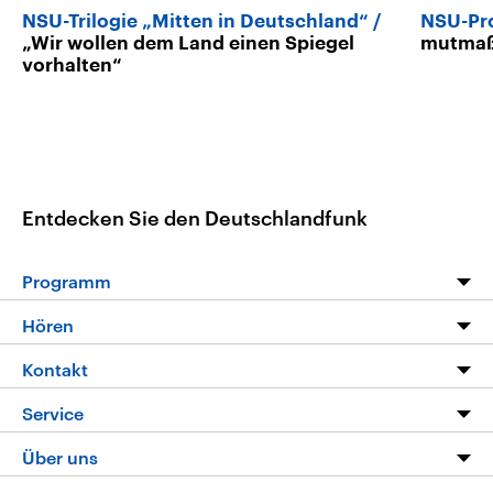
NSU-Trilogie „Mitten in Deutschland“
NSU-Pr
„Wir wollen dem Land einen Spiegel
mutmaßl
vorhalten“
Entdecken Sie den Deutschlandfunk
Programm
Programm
Hören
Alle Sendungen
Livestream
Kontakt
Die Nachrichten
Audios
Hörerservice
Service
Nachrichtenleicht
Podcasts
Social Media
FAQ
Über uns
Neue Beiträge auf dlf.de
Deutschlandfunk App
Newsletter