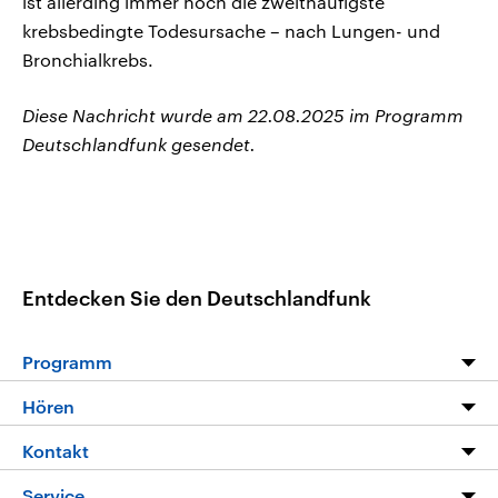
ist allerding immer noch die zweithäufigste
krebsbedingte Todesursache – nach Lungen- und
Bronchialkrebs.
Diese Nachricht wurde am 22.08.2025 im Programm
Deutschlandfunk gesendet.
Entdecken Sie den Deutschlandfunk
Programm
Programm
Hören
Alle Sendungen
Livestream
Kontakt
Die Nachrichten
Audios
Hörerservice
Service