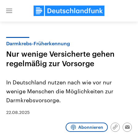
Close
menu
Darmkrebs-Früherkennung
Themen
Nur wenige Versicherte gehen
regelmäßig zur Vorsorge
In Deutschland nutzen nach wie vor nur
wenige Menschen die Möglichkeiten zur
Darmkrebsvorsorge.
USA
Nahostkonflikt
22.08.2025
Aktuelle Beiträge, Analysen und
Aktuelle Lage und Hinter
Der Überfall der palästine
Hintergründe
Wirtschaftlich und militärisch
Terrororganisation Hamas
gehören die Vereinigten Staaten zu
Oktober 2023 auf Israel ha
Abonnieren
Link
Emai
den mächtigsten Ländern der Erde,
Region wieder die Gewalt 
kopieren/te
mit großem Einfluss auf das
Israel möchte die Hamas z