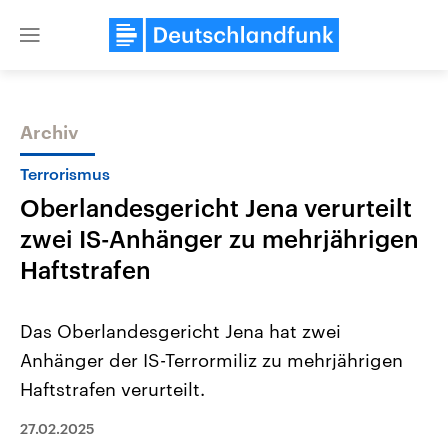
Close
menu
Archiv
Themen
Terrorismus
Oberlandesgericht Jena verurteilt
zwei IS-Anhänger zu mehrjährigen
Haftstrafen
Das Oberlandesgericht Jena hat zwei
Landtagswahl Sachsen-Anhalt
USA
Anhänger der IS-Terrormiliz zu mehrjährigen
2026
Aktuelle Beiträge, Analys
Alle Informationen
Hintergründe
Haftstrafen verurteilt.
Sachsen-Anhalt wählt am 6.
Wirtschaftlich und militäri
September 2026 einen neuen
gehören die Vereinigten S
Landtag. Seit 2021 wird das
27.02.2025
den mächtigsten Ländern 
Bundesland von einer Koalition aus
mit großem Einfluss auf d