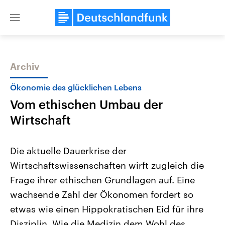
Close
menu
Archiv
Themen
Ökonomie des glücklichen Lebens
Vom ethischen Umbau der
Wirtschaft
Die aktuelle Dauerkrise der
Wirtschaftswissenschaften wirft zugleich die
Landtagswahl Sachsen-Anhalt
USA
Frage ihrer ethischen Grundlagen auf. Eine
2026
Aktuelle Beiträge, Analys
Alle Informationen
Hintergründe
wachsende Zahl der Ökonomen fordert so
Sachsen-Anhalt wählt am 6.
Wirtschaftlich und militäri
September 2026 einen neuen
gehören die Vereinigten S
etwas wie einen Hippokratischen Eid für ihre
Landtag. Seit 2021 wird das
den mächtigsten Ländern 
Disziplin. Wie die Medizin dem Wohl des
Bundesland von einer Koalition aus
mit großem Einfluss auf d