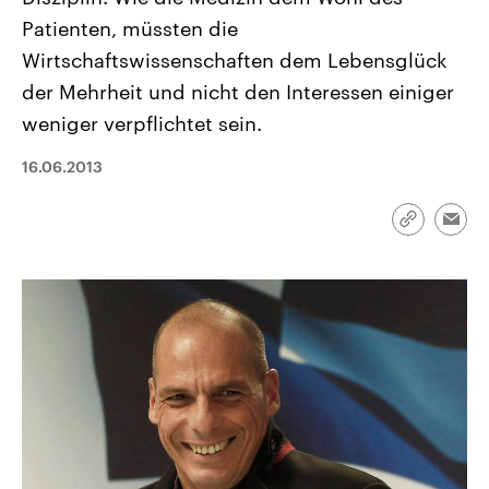
CDU, SPD und FDP regiert.-
aktuelle Weltgeschehen.
Patienten, müssten die
Umfragen, Prognosen,
Wahlprogramme, aktuelle Berichte
Wirtschaftswissenschaften dem Lebensglück
Sendungen
Programm
Podcasts
und Hintergründe zu den Parteien
und Kandidaten der anstehenden
der Mehrheit und nicht den Interessen einiger
Wahl.
weniger verpflichtet sein.
Audio-Archiv
16.06.2013
Link
Emai
kopieren/te