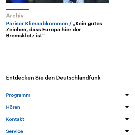
Archiv
Pariser Klimaabkommen
„Kein gutes
Zeichen, dass Europa hier der
Bremsklotz ist“
Entdecken Sie den Deutschlandfunk
Programm
Programm
Hören
Alle Sendungen
Livestream
Kontakt
Die Nachrichten
Audios
Hörerservice
Service
Nachrichtenleicht