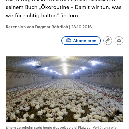
CDU, SPD und FDP regiert.-
aktuelle Weltgeschehen.
seinem Buch „Ökoroutine – Damit wir tun, was
Umfragen, Prognosen,
Wahlprogramme, aktuelle Berichte
wir für richtig halten“ ändern.
Sendungen
Programm
Podcasts
und Hintergründe zu den Parteien
und Kandidaten der anstehenden
Wahl.
Rezension von Dagmar Röhrlich
|
23.10.2016
Audio-Archiv
Abonnieren
Link
Emai
kopieren/te
Einem Legehuhn steht heute doppelt so viel Platz zur Verfügung wie