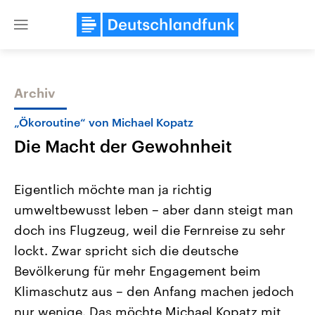
Close
menu
Archiv
Themen
„Ökoroutine“ von Michael Kopatz
Die Macht der Gewohnheit
Eigentlich möchte man ja richtig
umweltbewusst leben – aber dann steigt man
doch ins Flugzeug, weil die Fernreise zu sehr
Landtagswahl Sachsen-Anhalt
USA
lockt. Zwar spricht sich die deutsche
2026
Aktuelle Beiträge, Analys
Alle Informationen
Bevölkerung für mehr Engagement beim
Hintergründe
Sachsen-Anhalt wählt am 6.
Wirtschaftlich und militäri
Klimaschutz aus – den Anfang machen jedoch
September 2026 einen neuen
gehören die Vereinigten S
Landtag. Seit 2021 wird das
den mächtigsten Ländern 
nur wenige. Das möchte Michael Kopatz mit
Bundesland von einer Koalition aus
mit großem Einfluss auf d