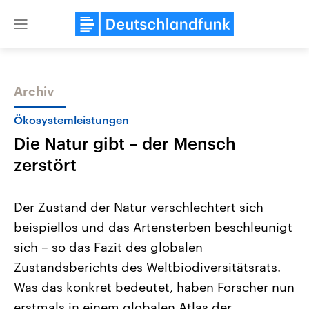
Close
menu
Archiv
Themen
Ökosystemleistungen
Die Natur gibt – der Mensch
zerstört
Der Zustand der Natur verschlechtert sich
beispiellos und das Artensterben beschleunigt
Landtagswahl Sachsen-Anhalt
USA
sich – so das Fazit des globalen
2026
Aktuelle Beiträge, Analys
Alle Informationen
Hintergründe
Zustandsberichts des Weltbiodiversitätsrats.
Sachsen-Anhalt wählt am 6.
Wirtschaftlich und militäri
September 2026 einen neuen
gehören die Vereinigten S
Was das konkret bedeutet, haben Forscher nun
Landtag. Seit 2021 wird das
den mächtigsten Ländern 
erstmals in einem globalen Atlas der
Bundesland von einer Koalition aus
mit großem Einfluss auf d