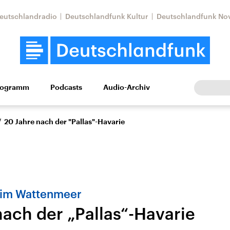
eutschlandradio
Deutschlandfunk Kultur
Deutschlandfunk No
rogramm
Podcasts
Audio-Archiv
Wirtschaft
Wissen
Kultur
Europa
Gesellschaf
/
20 Jahre nach der "Pallas"-Havarie
 im Wattenmeer
nach der „Pallas“-Havarie
Nahostkonflikt
Iran
le Beiträge,
Aktuelle Lage und
Aktuelle Lage und