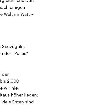
rgleichliche Duft
nach einigen
e Welt im Watt –
n Seevögeln.
n der „Pallas“
d der
bis 2.000
e wir hier
taus höher liegen:
 viele Enten sind