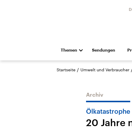
D
Themen
Sendungen
P
Die Nachrichten
Politik
/
Startseite
Umwelt und Verbraucher
Hörspiel und Feature
Musik
Archiv
Ölkatastrophe
20 Jahre 
Landtagswahl Sachsen-
USA
Anhalt 2026
Aktuel