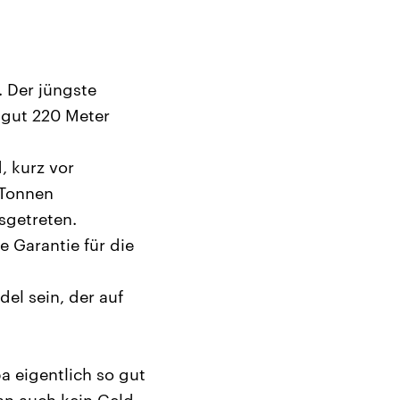
. Der jüngste
n gut 220 Meter
, kurz vor
 Tonnen
sgetreten.
 Garantie für die
el sein, der auf
a eigentlich so gut
an auch kein Geld,