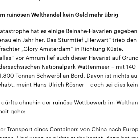
t im ruinösen Welthandel kein Geld mehr übrig
-Katastrophe hat es einige Beinahe-Havarien gegeben
enau ein Jahr her. Das Sturmtief „Herwart“ trieb de
rachter „Glory Amsterdam“ in Richtung Küste.
allas“ vor Amrum lief auch dieser Havarist auf Grund
dersächsischen Nationalpark Wattenmeer – mit 140
1.800 Tonnen Schweröl an Bord. Davon ist nichts au
abt, meint Hans-Ulrich Rösner – doch sei dies keine
 dürfte ohnehin der ruinöse Wettbewerb im Welthand
heit gehe:
er Transport eines Containers von China nach Europ
osten. Und wenn es nichts mehr kostet, dann hat m