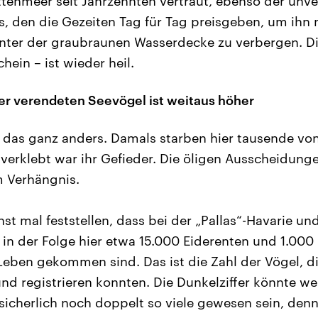
tenmeer seit Jahrzehnten vertraut, ebenso der unve
 den die Gezeiten Tag für Tag preisgeben, um ihn 
nter der graubraunen Wasserdecke zu verbergen. Di
hein – ist wieder heil.
der verendeten Seevögel ist weitaus höher
 das ganz anders. Damals starben hier tausende vo
erklebt war ihr Gefieder. Die öligen Ausscheidunge
 Verhängnis.
t mal feststellen, dass bei der „Pallas“-Havarie un
n der Folge hier etwa 15.000 Eiderenten und 1.000 
eben gekommen sind. Das ist die Zahl der Vögel, di
d registrieren konnten. Die Dunkelziffer könnte wei
sicherlich noch doppelt so viele gewesen sein, denn