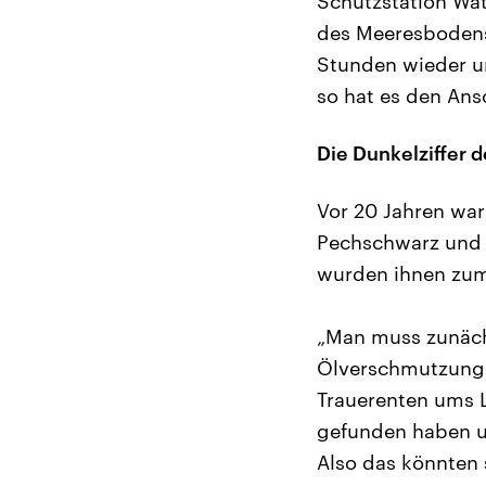
Schutzstation Wat
des Meeresbodens,
Stunden wieder u
so hat es den Ansc
Die Dunkelziffer 
Vor 20 Jahren war
Pechschwarz und v
wurden ihnen zum
„Man muss zunächs
Ölverschmutzung i
Trauerenten ums L
gefunden haben un
Also das könnten 