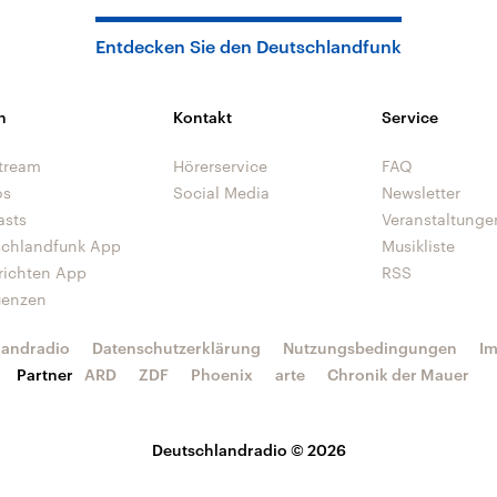
Entdecken Sie den Deutschlandfunk
n
Kontakt
Service
tream
Hörerservice
FAQ
os
Social Media
Newsletter
asts
Veranstaltunge
schlandfunk App
Musikliste
richten App
RSS
uenzen
landradio
Datenschutzerklärung
Nutzungsbedingungen
I
Partner
ARD
ZDF
Phoenix
arte
Chronik der Mauer
Deutschlandradio © 2026