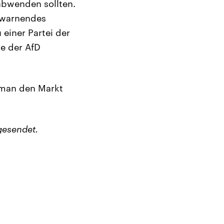
abwenden sollten.
„warnendes
 einer Partei der
e der AfD
 man den Markt
gesendet.