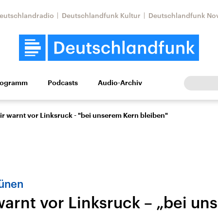
eutschlandradio
Deutschlandfunk Kultur
Deutschlandfunk No
rogramm
Podcasts
Audio-Archiv
Wirtschaft
Wissen
Kultur
Europa
Gesellschaf
r warnt vor Linksruck - "bei unserem Kern bleiben"
rünen
arnt vor Linksruck – „bei un
Nahostkonflikt
Iran
le Beiträge,
Aktuelle Lage und
Aktuelle Lage und