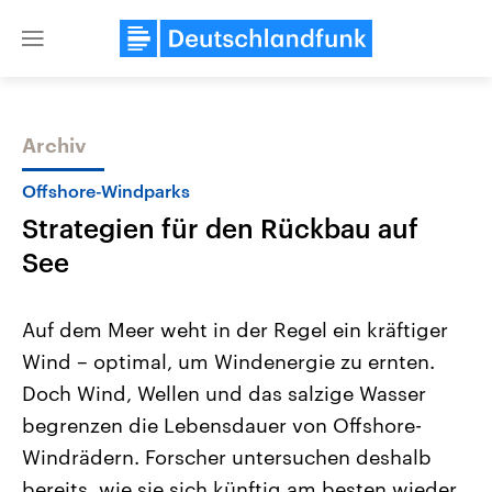
Close
menu
Archiv
Themen
Offshore-Windparks
Strategien für den Rückbau auf
See
Auf dem Meer weht in der Regel ein kräftiger
Wind – optimal, um Windenergie zu ernten.
Landtagswahl Sachsen-Anhalt
USA
Doch Wind, Wellen und das salzige Wasser
2026
Aktuelle Beiträge, Analys
Alle Informationen
Hintergründe
begrenzen die Lebensdauer von Offshore-
Sachsen-Anhalt wählt am 6.
Wirtschaftlich und militäri
September 2026 einen neuen
gehören die Vereinigten S
Windrädern. Forscher untersuchen deshalb
Landtag. Seit 2021 wird das
den mächtigsten Ländern 
bereits, wie sie sich künftig am besten wieder
Bundesland von einer Koalition aus
mit großem Einfluss auf d