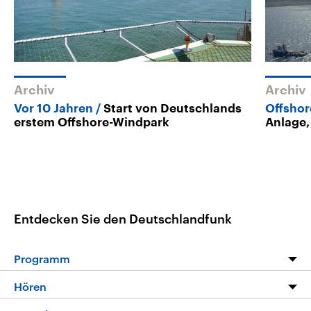
Archiv
Archiv
Vor 10 Jahren
Start von Deutschlands
Offshor
erstem Offshore-Windpark
Anlage, 
Entdecken Sie den Deutschlandfunk
Programm
Programm
Hören
Alle Sendungen
Livestream