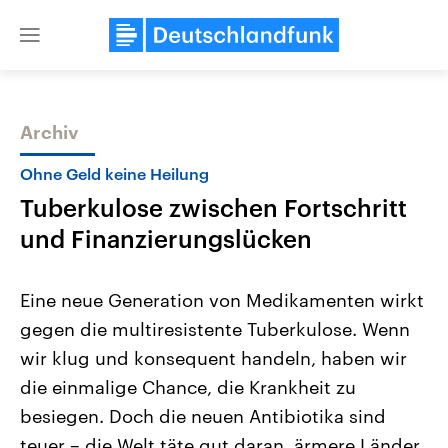
Close
menu
Archiv
Themen
Ohne Geld keine Heilung
Tuberkulose zwischen Fortschritt
und Finanzierungslücken
Eine neue Generation von Medikamenten wirkt
gegen die multiresistente Tuberkulose. Wenn
Landtagswahl Sachsen-Anhalt
USA
wir klug und konsequent handeln, haben wir
2026
Aktuelle Beiträge, Analys
Alle Informationen
Hintergründe
die einmalige Chance, die Krankheit zu
Sachsen-Anhalt wählt am 6.
Wirtschaftlich und militäri
September 2026 einen neuen
gehören die Vereinigten S
besiegen. Doch die neuen Antibiotika sind
Landtag. Seit 2021 wird das
den mächtigsten Ländern 
teuer – die Welt täte gut daran, ärmere Länder
Bundesland von einer Koalition aus
mit großem Einfluss auf d