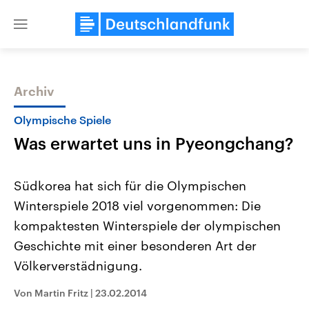
Close
menu
Archiv
Themen
Olympische Spiele
Was erwartet uns in Pyeongchang?
Südkorea hat sich für die Olympischen
Winterspiele 2018 viel vorgenommen: Die
kompaktesten Winterspiele der olympischen
Landtagswahl Sachsen-Anhalt
USA
Geschichte mit einer besonderen Art der
2026
Aktuelle Beiträge, Analys
Alle Informationen
Völkerverstädnigung.
Hintergründe
Sachsen-Anhalt wählt am 6.
Wirtschaftlich und militäri
September 2026 einen neuen
gehören die Vereinigten S
Von Martin Fritz
|
23.02.2014
Landtag. Seit 2021 wird das
den mächtigsten Ländern 
Bundesland von einer Koalition aus
mit großem Einfluss auf d