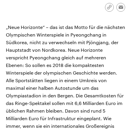
CDU, SPD und FDP regiert.-
aktuelle Weltgeschehen.
Umfragen, Prognosen,
Link
Emai
Wahlprogramme, aktuelle Berichte
kopieren/te
Sendungen
Programm
Podcasts
und Hintergründe zu den Parteien
und Kandidaten der anstehenden
„Neue Horizonte“ – das ist das Motto für die nächsten
Wahl.
Audio-Archiv
Olympischen Winterspiele in Pyeongchang in
Südkorea, nicht zu verwechseln mit Pjöngjang, der
Hauptstadt von Nordkorea. Neue Horizonte
verspricht Pyeongchang gleich auf mehreren
Ebenen: So sollen es 2018 die kompaktesten
Winterspiele der olympischen Geschichte werden.
Alle Sportstätten liegen in einem Umkreis von
maximal einer halben Autostunde um das
Olympiastadion in den Bergen. Die Gesamtkosten für
das Ringe-Spektakel sollen mit 6,6 Milliarden Euro im
üblichen Rahmen bleiben. Davon sind rund 5
Milliarden Euro für Infrastruktur eingeplant. Wie
immer, wenn sie ein internationales Großereignis