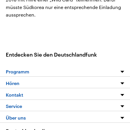
müsste Südkorea nur eine entsprechende Einladung
aussprechen.
Entdecken Sie den Deutschlandfunk
Programm
Programm
Hören
Alle Sendungen
Livestream
Kontakt
Die Nachrichten
Audios
Hörerservice
Service
Nachrichtenleicht
Podcasts
Social Media
FAQ
Über uns
Neue Beiträge auf dlf.de
Deutschlandfunk App
Newsletter
Deutschlandradio
Themen-Schwerpunkte
Nachrichten App