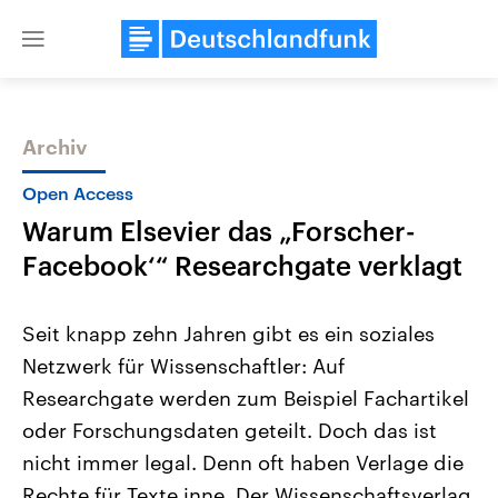
Close
menu
Archiv
Themen
Open Access
Warum Elsevier das „Forscher-
Facebook‘“ Researchgate verklagt
Seit knapp zehn Jahren gibt es ein soziales
Netzwerk für Wissenschaftler: Auf
Landtagswahl Sachsen-Anhalt
USA
Researchgate werden zum Beispiel Fachartikel
2026
Aktuelle Beiträge, Analys
Alle Informationen
Hintergründe
oder Forschungsdaten geteilt. Doch das ist
Sachsen-Anhalt wählt am 6.
Wirtschaftlich und militäri
September 2026 einen neuen
gehören die Vereinigten S
nicht immer legal. Denn oft haben Verlage die
Landtag. Seit 2021 wird das
den mächtigsten Ländern 
Rechte für Texte inne. Der Wissenschaftsverlag
Bundesland von einer Koalition aus
mit großem Einfluss auf d