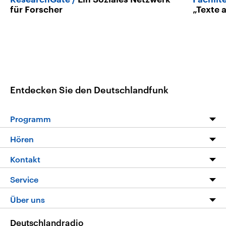
für Forscher
„Texte 
Entdecken Sie den Deutschlandfunk
Programm
Programm
Hören
Alle Sendungen
Livestream
Kontakt
Die Nachrichten
Audios
Hörerservice
Service
Nachrichtenleicht
Podcasts
Social Media
FAQ
Über uns
Neue Beiträge auf dlf.de
Deutschlandfunk App
Newsletter
Deutschlandradio
Themen-Schwerpunkte
Nachrichten App
Deutschlandradio