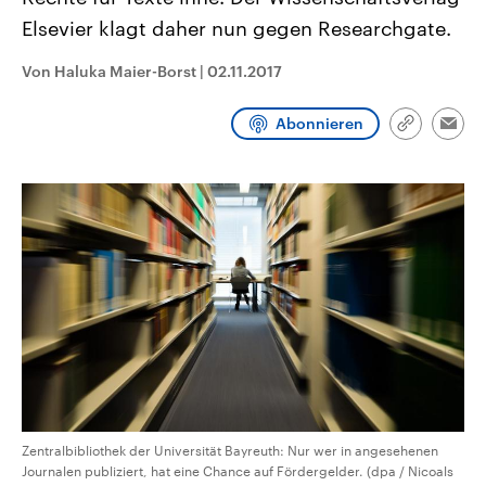
CDU, SPD und FDP regiert.-
aktuelle Weltgeschehen.
Elsevier klagt daher nun gegen Researchgate.
Umfragen, Prognosen,
Wahlprogramme, aktuelle Berichte
Sendungen
Programm
Podcasts
und Hintergründe zu den Parteien
Von Haluka Maier-Borst
|
02.11.2017
und Kandidaten der anstehenden
Wahl.
Audio-Archiv
Abonnieren
Link
Emai
kopieren/te
Zentralbibliothek der Universität Bayreuth: Nur wer in angesehenen
Journalen publiziert, hat eine Chance auf Fördergelder. (dpa / Nicoals