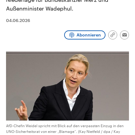
CDU, SPD und FDP regiert.-
aktuelle Weltgeschehen.
Außenminister Wadephul.
Umfragen, Prognosen,
Wahlprogramme, aktuelle Berichte
Sendungen
Programm
Podcasts
und Hintergründe zu den Parteien
04.06.2026
und Kandidaten der anstehenden
Wahl.
Audio-Archiv
Abonnieren
Link
Emai
kopieren/te
AfD-Chefin Weidel spricht mit Blick auf den verpassten Einzug in den
UNO-Sicherheitsrat von einer „Blamage“. (Kay Nietfeld / dpa / Kay