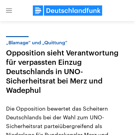
Close
menu
„Blamage“ und „Quittung“
Themen
Opposition sieht Verantwortung
für verpassten Einzug
Deutschlands in UNO-
Sicherheitsrat bei Merz und
Wadephul
Landtagswahl Sachsen-Anhalt
USA
Die Opposition bewertet das Scheitern
2026
Aktuelle Beiträge, Analys
Alle Informationen
Hintergründe
Deutschlands bei der Wahl zum UNO-
Sachsen-Anhalt wählt am 6.
Wirtschaftlich und militäri
September 2026 einen neuen
gehören die Vereinigten S
Sicherheitsrat parteiübergreifend als
Landtag. Seit 2021 wird das
den mächtigsten Ländern 
Bundesland von einer Koalition aus
Niederlage für Bundeskanzler Merz und
mit großem Einfluss auf d