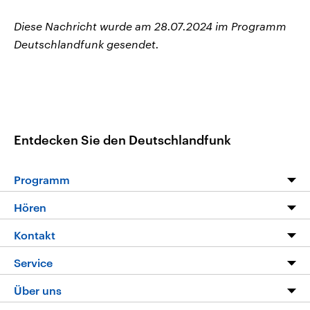
Diese Nachricht wurde am 28.07.2024 im Programm
Deutschlandfunk gesendet.
Entdecken Sie den Deutschlandfunk
Programm
Programm
Hören
Alle Sendungen
Livestream
Kontakt
Die Nachrichten
Audios
Hörerservice
Service
Nachrichtenleicht
Podcasts
Social Media
FAQ
Über uns
Neue Beiträge auf dlf.de
Deutschlandfunk App
Newsletter