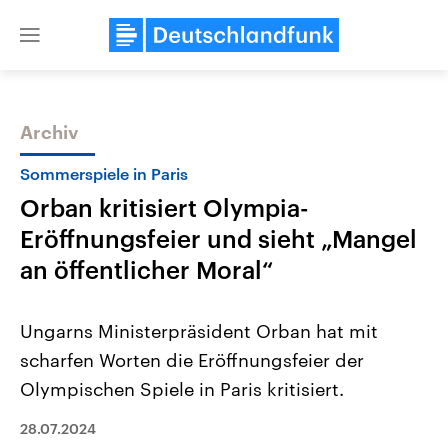
Close
menu
Archiv
Themen
Sommerspiele in Paris
Orban kritisiert Olympia-
Eröffnungsfeier und sieht „Mangel
an öffentlicher Moral“
Ungarns Ministerpräsident Orban hat mit
Landtagswahl Sachsen-Anhalt
USA
scharfen Worten die Eröffnungsfeier der
2026
Aktuelle Beiträge, Analys
Alle Informationen
Hintergründe
Olympischen Spiele in Paris kritisiert.
Sachsen-Anhalt wählt am 6.
Wirtschaftlich und militäri
September 2026 einen neuen
gehören die Vereinigten S
Landtag. Seit 2021 wird das
28.07.2024
den mächtigsten Ländern 
Bundesland von einer Koalition aus
mit großem Einfluss auf d