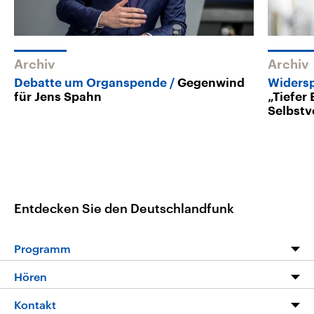
Archiv
Archiv
Debatte um Organspende
Gegenwind
Widers
für Jens Spahn
„Tiefer 
Selbstv
Entdecken Sie den Deutschlandfunk
Programm
Programm
Hören
Alle Sendungen
Livestream
Kontakt