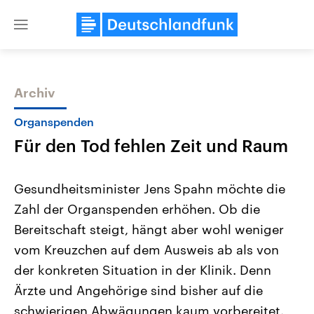
Close
menu
Archiv
Themen
Organspenden
Für den Tod fehlen Zeit und Raum
Gesundheitsminister Jens Spahn möchte die
Zahl der Organspenden erhöhen. Ob die
Bereitschaft steigt, hängt aber wohl weniger
Landtagswahl Sachsen-Anhalt
USA
vom Kreuzchen auf dem Ausweis ab als von
2026
Aktuelle Beiträge, Analys
Alle Informationen
der konkreten Situation in der Klinik. Denn
Hintergründe
Sachsen-Anhalt wählt am 6.
Wirtschaftlich und militäri
Ärzte und Angehörige sind bisher auf die
September 2026 einen neuen
gehören die Vereinigten S
Landtag. Seit 2021 wird das
den mächtigsten Ländern 
schwierigen Abwägungen kaum vorbereitet.
Bundesland von einer Koalition aus
mit großem Einfluss auf d