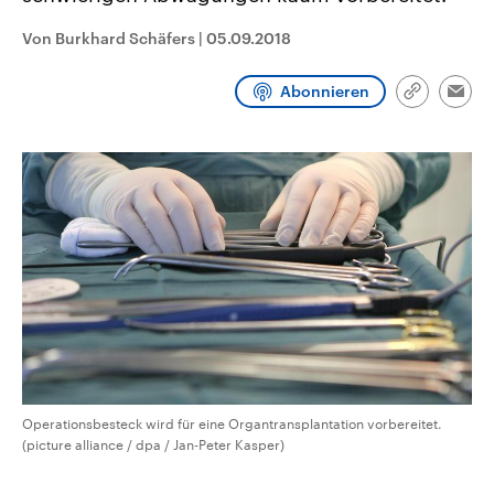
CDU, SPD und FDP regiert.-
aktuelle Weltgeschehen.
Umfragen, Prognosen,
Von Burkhard Schäfers
|
05.09.2018
Wahlprogramme, aktuelle Berichte
Sendungen
Programm
Podcasts
und Hintergründe zu den Parteien
und Kandidaten der anstehenden
Abonnieren
Link
Wahl.
Emai
kopieren/te
Audio-Archiv
Operationsbesteck wird für eine Organtransplantation vorbereitet.
(picture alliance / dpa / Jan-Peter Kasper)