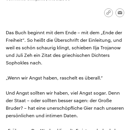
CDU, SPD und FDP regiert.-
aktuelle Weltgeschehen.
Umfragen, Prognosen,
Wahlprogramme, aktuelle Berichte
Link
Emai
Sendungen
Programm
Podcasts
und Hintergründe zu den Parteien
kopieren/te
und Kandidaten der anstehenden
Wahl.
Das Buch beginnt mit dem Ende – mit dem „Ende der
Audio-Archiv
Freiheit“. So heißt die Überschrift der Einleitung, und
weil es schön schaurig klingt, schieben Ilja Trojanow
und Juli Zeh ein Zitat des griechischen Dichters
Sophokles nach.
„Wenn wir Angst haben, raschelt es überall.“
Und Angst sollten wir haben, viel Angst sogar. Denn
der Staat – oder sollten besser sagen: der Große
Bruder? – hat eine unerschöpfliche Gier nach unseren
persönlichen und intimen Daten.