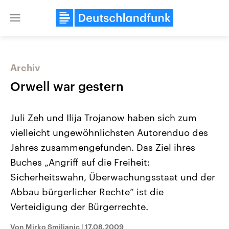
Close
menu
Archiv
Themen
Orwell war gestern
Juli Zeh und Ilija Trojanow haben sich zum
vielleicht ungewöhnlichsten Autorenduo des
Jahres zusammengefunden. Das Ziel ihres
Buches „Angriff auf die Freiheit:
Sicherheitswahn, Überwachungsstaat und der
Landtagswahl Sachsen-Anhalt
USA
2026
Aktuelle Beiträge, Analys
Abbau bürgerlicher Rechte“ ist die
Alle Informationen
Hintergründe
Sachsen-Anhalt wählt am 6.
Wirtschaftlich und militäri
Verteidigung der Bürgerrechte.
September 2026 einen neuen
gehören die Vereinigten S
Landtag. Seit 2021 wird das
den mächtigsten Ländern 
Von Mirko Smiljanic
|
17.08.2009
Bundesland von einer Koalition aus
mit großem Einfluss auf d