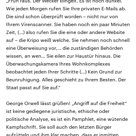
„Früh raus. Der Wecker klingelt. Es ist noch dunkel.
Wie jeden Morgen rufen Sie Ihre privaten E-Mails ab.
Die sind schon überprüft worden – nicht nur von
Ihrem Virenscanner. Sie haben noch ein paar Minuten
Zeit, (…) also rufen Sie die eine oder andere Website
auf – die Kripo weiß welche. Sie nehmen noch schnell
eine Überweisung vor,… die zuständigen Behörden
wissen, an wen… Sie eilen zur Haustür hinaus. Die
Überwachungskamera Ihres Wohnkomplexes
beobachtet jeden Ihrer Schritte (…) Kein Grund zur
Beunruhigung. Alles geschieht zu Ihrem Besten. Der
Staat passt auf Sie auf.“
George Orwell lässt grüßen! „Angriff auf die Freiheit“
ist keine gediegene juristische, ethische oder
politische Analyse, es ist ein Pamphlet, eine wütende
Kampfschrift. Sie soll auch den letzten Bürger
aufrütteln und ihm klar machen, dass er inmitten