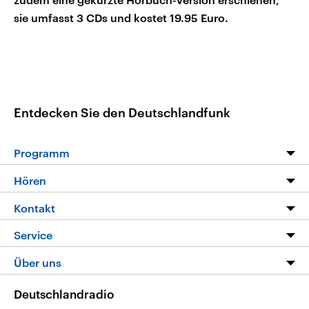
sie umfasst 3 CDs und kostet 19.95 Euro.
Entdecken Sie den Deutschlandfunk
Programm
Programm
Hören
Alle Sendungen
Livestream
Kontakt
Die Nachrichten
Audios
Hörerservice
Service
Nachrichtenleicht
Podcasts
Social Media
FAQ
Über uns
Neue Beiträge auf dlf.de
Deutschlandfunk App
Newsletter
Deutschlandradio
Themen-Schwerpunkte
Nachrichten App
Deutschlandradio
Veranstaltungen
Presse