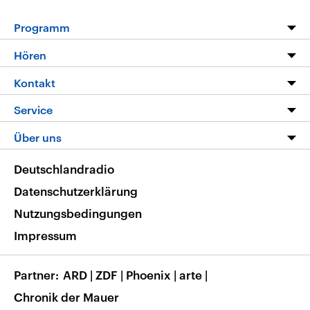
Programm
Programm
Hören
Alle Sendungen
Livestream
Kontakt
Die Nachrichten
Audios
Hörerservice
Service
Nachrichtenleicht
Podcasts
Social Media
FAQ
Über uns
Neue Beiträge auf dlf.de
Deutschlandfunk App
Newsletter
Deutschlandradio
Themen-Schwerpunkte
Nachrichten App
Deutschlandradio
Veranstaltungen
Presse
Frequenzen
Datenschutzerklärung
Musikliste
Ausbildung und Karriere
Nutzungsbedingungen
RSS
Transparenz
Impressum
Korrekturen
Barrierefreiheit
Partner
ARD
|
ZDF
|
Phoenix
|
arte
|
Chronik der Mauer