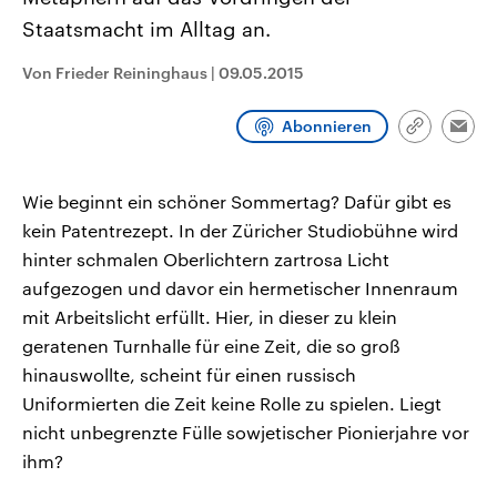
aktuelle Weltgeschehen.
Diese wird wie die Hisboll
Staatsmacht im Alltag an.
Libanon vom Iran unterstüt
Sendungen
Programm
Podcasts
Von Frieder Reininghaus
|
09.05.2015
Audio-Archiv
Abonnieren
Link
Emai
kopieren/te
Wie beginnt ein schöner Sommertag? Dafür gibt es
kein Patentrezept. In der Züricher Studiobühne wird
hinter schmalen Oberlichtern zartrosa Licht
aufgezogen und davor ein hermetischer Innenraum
mit Arbeitslicht erfüllt. Hier, in dieser zu klein
geratenen Turnhalle für eine Zeit, die so groß
hinauswollte, scheint für einen russisch
Uniformierten die Zeit keine Rolle zu spielen. Liegt
nicht unbegrenzte Fülle sowjetischer Pionierjahre vor
ihm?