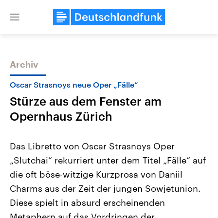
Close
menu
Archiv
Themen
Oscar Strasnoys neue Oper „Fälle“
Stürze aus dem Fenster am
Opernhaus Zürich
Das Libretto von Oscar Strasnoys Oper
„Slutchai“ rekurriert unter dem Titel „Fälle“ auf
USA
Nahostkonflikt
die oft böse-witzige Kurzprosa von Daniil
Aktuelle Beiträge, Analysen und
Aktuelle Lage und Hinter
Der Überfall der palästine
Hintergründe
Charms aus der Zeit der jungen Sowjetunion.
Wirtschaftlich und militärisch
Terrororganisation Hamas
gehören die Vereinigten Staaten zu
Oktober 2023 auf Israel ha
Diese spielt in absurd erscheinenden
den mächtigsten Ländern der Erde,
Region wieder die Gewalt 
Metaphern auf das Vordringen der
mit großem Einfluss auf das
Israel möchte die Hamas z