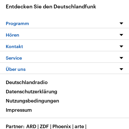
Entdecken Sie den Deutschlandfunk
Programm
Programm
Hören
Alle Sendungen
Livestream
Kontakt
Die Nachrichten
Audios
Hörerservice
Service
Nachrichtenleicht
Podcasts
Social Media
FAQ
Über uns
Neue Beiträge auf dlf.de
Deutschlandfunk App
Newsletter
Deutschlandradio
Themen-Schwerpunkte
Nachrichten App
Deutschlandradio
Veranstaltungen
Presse
Frequenzen
Datenschutzerklärung
Musikliste
Ausbildung und Karriere
Nutzungsbedingungen
RSS
Transparenz
Impressum
Korrekturen
Barrierefreiheit
Partner
ARD
|
ZDF
|
Phoenix
|
arte
|