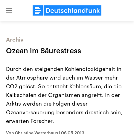
Close
menu
Archiv
Themen
Ozean im Säurestress
Durch den steigenden Kohlendioxidgehalt in
der Atmosphäre wird auch im Wasser mehr
CO2 gelöst. So entsteht Kohlensäure, die die
Kalkschalen der Organismen angreift. In der
Arktis werden die Folgen dieser
Landtagswahl Sachsen-Anhalt
USA
2026
Aktuelle Beiträge, Analys
Ozeanversauerung besonders drastisch sein,
Alle Informationen
Hintergründe
Sachsen-Anhalt wählt am 6.
Wirtschaftlich und militäri
erwarten Forscher.
September 2026 einen neuen
gehören die Vereinigten S
Landtag. Seit 2021 wird das
den mächtigsten Ländern 
Von Christine Westerhaus
|
06.05.2013
Bundesland von einer Koalition aus
mit großem Einfluss auf d