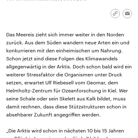
CDU, SPD und FDP regiert.-
aktuelle Weltgeschehen.
Umfragen, Prognosen,
Wahlprogramme, aktuelle Berichte
Link
Emai
Sendungen
Programm
Podcasts
und Hintergründe zu den Parteien
kopieren/te
und Kandidaten der anstehenden
Wahl.
Das Meereis zieht sich immer weiter in den Norden
Audio-Archiv
zurück. Aus dem Süden wandern neue Arten ein und
konkurrieren mit den einheimischen um Nahrung.
Schon jetzt sind diese Folgen des Klimawandels
allgegenwärtig in der Arktis. Doch schon bald wird ein
weiterer Stressfaktor die Organismen unter Druck
setzen, erwartet Ulf Riebesell vom Geomar, dem
Helmholtz-Zentrum für Ozeanforschung in Kiel. Wer
seine Schale oder sein Skelett aus Kalk bildet, muss
damit rechnen, dass diese Stützstrukturen schon in
absehbarer Zukunft angegriffen werden.
„Die Arktis wird schon in nächsten 10 bis 15 Jahren