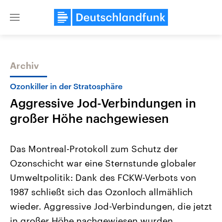
Close
menu
Archiv
Themen
Ozonkiller in der Stratosphäre
Aggressive Jod-Verbindungen in
großer Höhe nachgewiesen
Das Montreal-Protokoll zum Schutz der
Ozonschicht war eine Sternstunde globaler
Landtagswahl Sachsen-Anhalt
USA
Umweltpolitik: Dank des FCKW-Verbots von
2026
Aktuelle Beiträge, Analys
Alle Informationen
Hintergründe
1987 schließt sich das Ozonloch allmählich
Sachsen-Anhalt wählt am 6.
Wirtschaftlich und militäri
September 2026 einen neuen
gehören die Vereinigten S
wieder. Aggressive Jod-Verbindungen, die jetzt
Landtag. Seit 2021 wird das
den mächtigsten Ländern 
in großer Höhe nachgewiesen wurden,
Bundesland von einer Koalition aus
mit großem Einfluss auf d