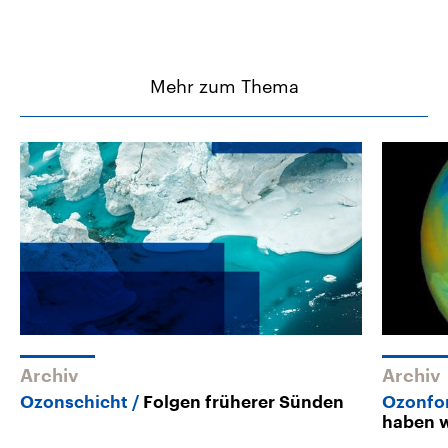
Mehr zum Thema
Archiv
Archiv
Ozonschicht
Folgen früherer Sünden
Ozonfor
haben w