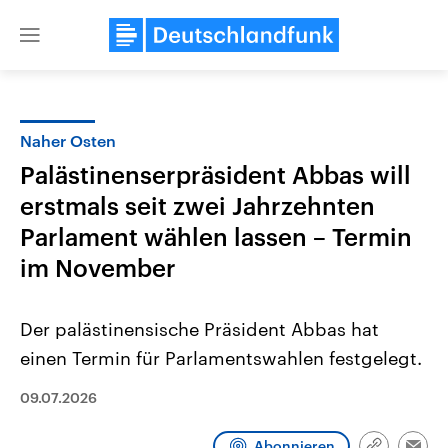
Close
menu
Naher Osten
Themen
Palästinenserpräsident Abbas will
erstmals seit zwei Jahrzehnten
Parlament wählen lassen – Termin
im November
Der palästinensische Präsident Abbas hat
Landtagswahl Sachsen-Anhalt
USA
einen Termin für Parlamentswahlen festgelegt.
2026
Aktuelle Beiträge, Analys
Alle Informationen
Hintergründe
Sachsen-Anhalt wählt am 6.
Wirtschaftlich und militäri
09.07.2026
September 2026 einen neuen
gehören die Vereinigten S
Landtag. Seit 2021 wird das
den mächtigsten Ländern 
Bundesland von einer Koalition aus
mit großem Einfluss auf d
Abonnieren