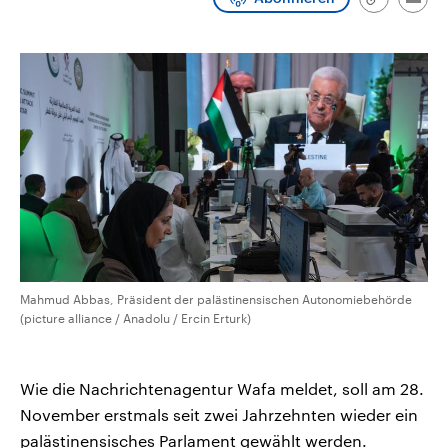
Link
Emai
CDU, SPD und FDP regiert.-
aktuelle Weltgeschehen.
kopieren/te
Umfragen, Prognosen,
Wahlprogramme, aktuelle Berichte
Sendungen
Programm
Podcasts
und Hintergründe zu den Parteien
und Kandidaten der anstehenden
Wahl.
Audio-Archiv
Mahmud Abbas, Präsident der palästinensischen Autonomiebehörde
(picture alliance / Anadolu / Ercin Erturk)
Wie die Nachrichtenagentur Wafa meldet, soll am 28.
November erstmals seit zwei Jahrzehnten wieder ein
palästinensisches Parlament gewählt werden.