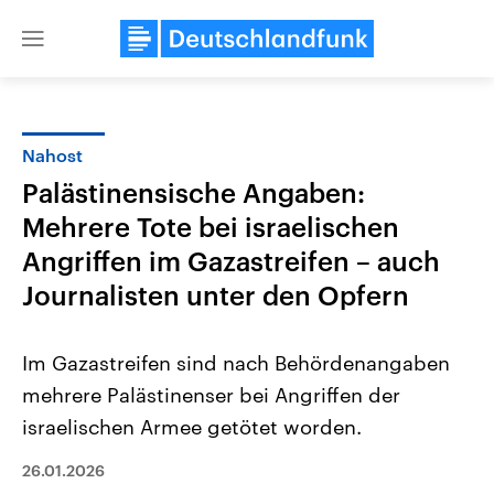
Close
menu
Nahost
Themen
Palästinensische Angaben:
Mehrere Tote bei israelischen
Angriffen im Gazastreifen – auch
Journalisten unter den Opfern
Im Gazastreifen sind nach Behördenangaben
Landtagswahl Sachsen-Anhalt
USA
mehrere Palästinenser bei Angriffen der
2026
Aktuelle Beiträge, Analys
Alle Informationen
Hintergründe
israelischen Armee getötet worden.
Sachsen-Anhalt wählt am 6.
Wirtschaftlich und militäri
September 2026 einen neuen
gehören die Vereinigten S
26.01.2026
Landtag. Seit 2021 wird das
den mächtigsten Ländern 
Bundesland von einer Koalition aus
mit großem Einfluss auf d