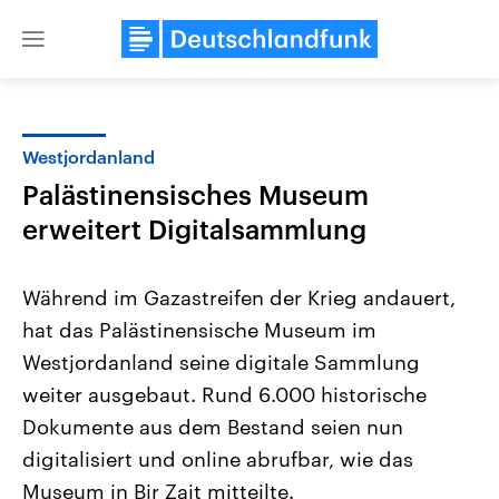
Close
menu
Westjordanland
Themen
Palästinensisches Museum
erweitert Digitalsammlung
Während im Gazastreifen der Krieg andauert,
hat das Palästinensische Museum im
Westjordanland seine digitale Sammlung
Landtagswahl Sachsen-Anhalt
USA
weiter ausgebaut. Rund 6.000 historische
2026
Aktuelle Beiträge, Analys
Dokumente aus dem Bestand seien nun
Alle Informationen
Hintergründe
Sachsen-Anhalt wählt am 6.
Wirtschaftlich und militäri
digitalisiert und online abrufbar, wie das
September 2026 einen neuen
gehören die Vereinigten S
Landtag. Seit 2021 wird das
den mächtigsten Ländern 
Museum in Bir Zait mitteilte.
Bundesland von einer Koalition aus
mit großem Einfluss auf d