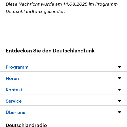
Diese Nachricht wurde am 14.08.2025 im Programm
Deutschlandfunk gesendet.
Entdecken Sie den Deutschlandfunk
Programm
Programm
Hören
Alle Sendungen
Livestream
Kontakt
Die Nachrichten
Audios
Hörerservice
Service
Nachrichtenleicht
Podcasts
Social Media
FAQ
Über uns
Neue Beiträge auf dlf.de
Deutschlandfunk App
Newsletter
Deutschlandradio
Themen-Schwerpunkte
Nachrichten App
Deutschlandradio