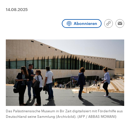
CDU, SPD und FDP regiert.-
aktuelle Weltgeschehen.
Umfragen, Prognosen,
14.08.2025
Wahlprogramme, aktuelle Berichte
Sendungen
Programm
Podcasts
und Hintergründe zu den Parteien
und Kandidaten der anstehenden
Abonnieren
Link
Emai
Wahl.
kopieren/te
Audio-Archiv
Das Palästinensische Museum in Bir Zait digitalisiert mit Förderhilfe aus
Deutschland seine Sammlung (Archivbild). (AFP / ABBAS MOMANI)